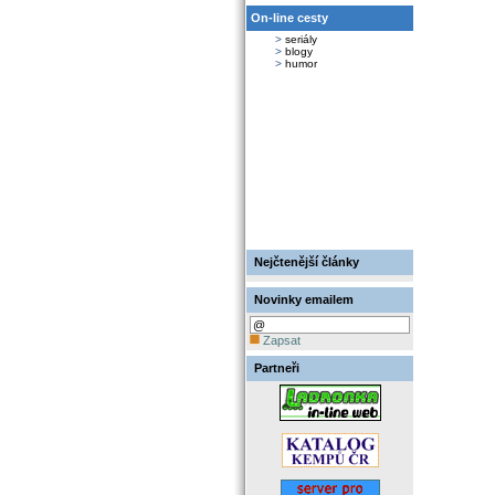
On-line cesty
>
seriály
>
blogy
>
humor
Nejčtenější články
Novinky emailem
Zapsat
Partneři