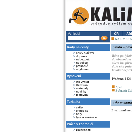
Vyhledej
ČR
Afr
KALiMERA
Rady na cesty
Saida – pev
>
cesty s dětmi
Ráno po lyžařs
>
doprava
do obchodu a 
>
nebezpečí
>
nedej se
cílem byl přís
>
praktické
dalo více prác
>
ubytování
hulákal nepře
Vybavení
Přečteno 1421
>
jak vybrat
>
literatura
Zpět
>
materiály
Zobrazit čl
>
novinky
>
testovna
Turistika
Přidat kome
>
cyklo
Z vaí země nel
>
expedice
>
hory
>
lyže a sněžnice
Práce v zahraničí
>
zkušenosti