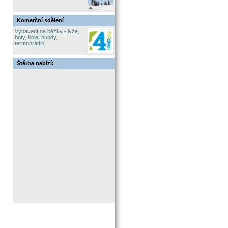
Komerční sdělení
Vybavení na běžky - lyže,
boty, hole, bundy,
termoprádlo
Štěrba nabízí: