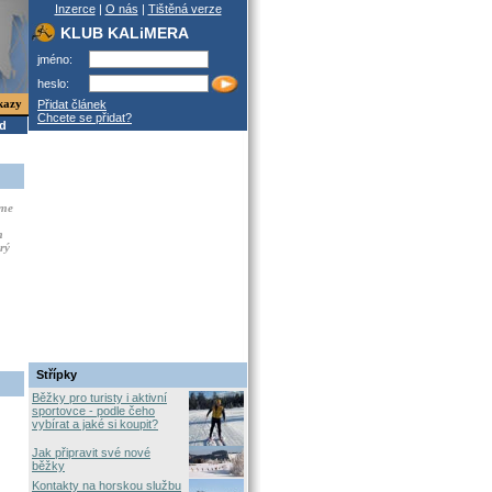
Inzerce
|
O nás
|
Tištěná verze
KLUB KALiMERA
jméno:
heslo:
kazy
Přidat článek
Chcete se přidat?
od
sme
m
rý
Střípky
Běžky pro turisty i aktivní
sportovce - podle čeho
vybírat a jaké si koupit?
Jak připravit své nové
běžky
Kontakty na horskou službu