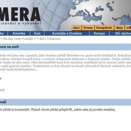
akce
forum
fotogalerie
shop
od
ika
Amerika
Asie
Austrálie a Oceánie
Evropa
Stř. vých
>
On-line cesty
>
seriály
>
7 dní v Libanonu
nost na moři
kém dni jsme oba vypadali, jako bychom přežili Hirošimu na opalovacích lehátkách. Vyrazili j
celkem výhodně koupili krém s vysokým ochranným faktorem a hojivými účinky. Naším dalším
tav Saida na jihu země. Jižní shromaždiště busů bylo mnohem rozlehlejší než to severní, takže ná
e najít správný autobus. Naštěstí jsme se brzy dostali na dosah výkonných hlasivek naháněče, kte
tržitě SaidaSaidaSaidaSai…
x
ánek
ntář
ze přidávat komentáře. Pokud chcete přidat příspěvěk, zalete nám jej prosím emailem.