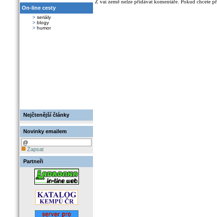
Z vaí země nelze přidávat komentáře. Pokud chcete při
On-line cesty
>
seriály
>
blogy
>
humor
Nejčtenější články
Novinky emailem
Zapsat
Partneři