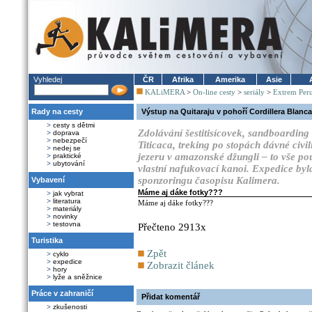
Vyhledej
ČR
Afrika
Amerika
Asie
KALiMERA
>
On-line cesty
>
seriály
>
Extrem Per
Rady na cesty
Výstup na Quitaraju v pohoří Cordillera Blanca
>
cesty s dětmi
Zdolávání šestitisícovek, sandboarding 
>
doprava
>
nebezpečí
Titicaca, treking po stopách dávné civi
>
nedej se
jezeru v amazonské džungli – to vše po
>
praktické
>
ubytování
vlastní nafukovací kanoi. Expedice b
sponzoringu časopisu Kalimera.
Vybavení
Máme aj dáke fotky???
>
jak vybrat
>
literatura
Máme aj dáke fotky???
>
materiály
>
novinky
>
testovna
Přečteno 2913x
Turistika
Zpět
>
cyklo
>
expedice
Zobrazit článek
>
hory
>
lyže a sněžnice
Práce v zahraničí
Přidat komentář
>
zkušenosti