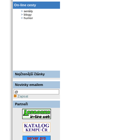
On-line cesty
>
seriály
>
blogy
>
humor
Nejčtenější články
Novinky emailem
Zapsat
Partneři