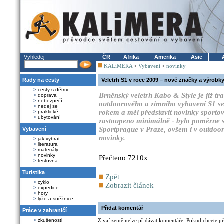
Vyhledej
ČR
Afrika
Amerika
Asie
KALiMERA
>
Vybavení
>
novinky
Rady na cesty
Veletrh S1 v roce 2009 – nové značky a výrobk
>
cesty s dětmi
Brněnský veletrh Kabo & Style je již tr
>
doprava
>
nebezpečí
outdoorového a zimního vybavení S1 se 
>
nedej se
rokem a měl představit novinky sportov
>
praktické
>
ubytování
zastoupeno minimálně - bylo poměrne si
Sportprague v Praze, ovšem i v outdoo
Vybavení
novinky.
>
jak vybrat
>
literatura
>
materiály
>
novinky
Přečteno 7210x
>
testovna
Turistika
Zpět
>
cyklo
Zobrazit článek
>
expedice
>
hory
>
lyže a sněžnice
Přidat komentář
Práce v zahraničí
>
zkušenosti
Z vaí země nelze přidávat komentáře. Pokud chcete při