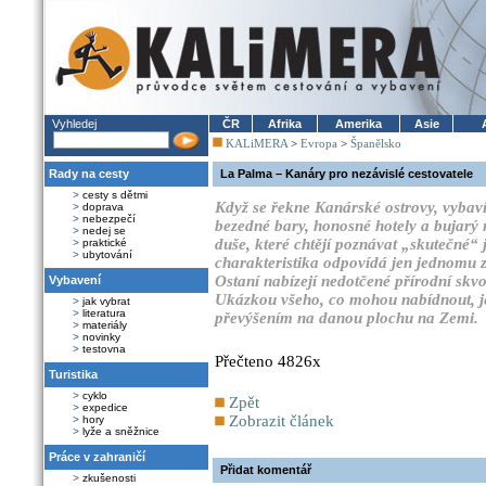
Vyhledej
ČR
Afrika
Amerika
Asie
KALiMERA
>
Evropa
>
Španělsko
Rady na cesty
La Palma – Kanáry pro nezávislé cestovatele
>
cesty s dětmi
Když se řekne Kanárské ostrovy, vybaví 
>
doprava
>
nebezpečí
bezedné bary, honosné hotely a bujarý 
>
nedej se
duše, které chtějí poznávat „skutečné“ j
>
praktické
>
ubytování
charakteristika odpovídá jen jednomu 
Ostaní nabízejí nedotčené přírodní skvos
Vybavení
Ukázkou všeho, co mohou nabídnout, je
>
jak vybrat
>
literatura
převýšením na danou plochu na Zemi.
>
materiály
>
novinky
>
testovna
Přečteno 4826x
Turistika
>
cyklo
Zpět
>
expedice
Zobrazit článek
>
hory
>
lyže a sněžnice
Práce v zahraničí
Přidat komentář
>
zkušenosti