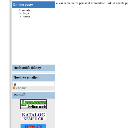
Z vaí země nelze přidávat komentáře. Pokud chcete při
On-line cesty
>
seriály
>
blogy
>
humor
Nejčtenější články
Novinky emailem
Zapsat
Partneři