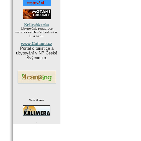
Královédvorsko
Ubytování, restaurace,
turistika ve Dvoře Králové n.
L. a okolí.
www.Cottage.cz
Portál o turistice a
ubytování v NP České
Švýcarsko.
Naše ikona:
.