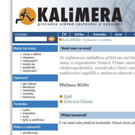
Vyhledej
ČR
Afrika
Amerika
Asie
KALiMERA
>
Vybavení
>
novinky
Rady na cesty
Starý stan za nový!
>
cesty s dětmi
Se zajímavou nabídkou přišel na začátek
>
doprava
>
nebezpečí
stany a organizátor letních Výstav stan
>
nedej se
elektrospotřebiče, zavedl akci Starý sta
>
praktické
>
ubytování
outdooráci nepřišli o možnost obnovit 
Vybavení
>
jak vybrat
Přečteno 9030x
>
literatura
>
materiály
>
novinky
Zpět
>
testovna
Zobrazit článek
Turistika
>
cyklo
>
expedice
Přidat komentář
>
hory
>
lyže a sněžnice
Z vaí země nelze přidávat komentáře. Pokud chcete při
Práce v zahraničí
>
zkušenosti