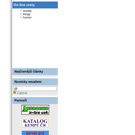
On-line cesty
>
seriály
>
blogy
>
humor
Nejčtenější články
Novinky emailem
Zapsat
Partneři