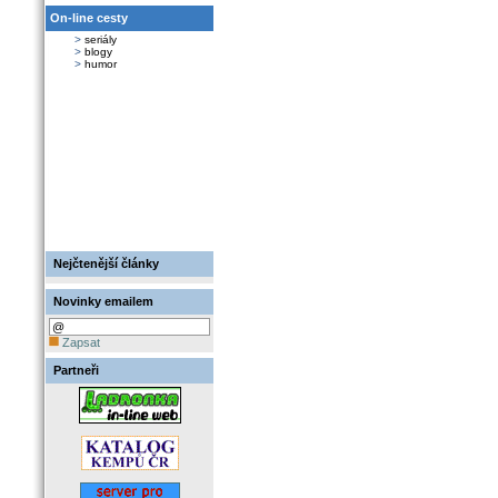
On-line cesty
>
seriály
>
blogy
>
humor
Nejčtenější články
Novinky emailem
Zapsat
Partneři