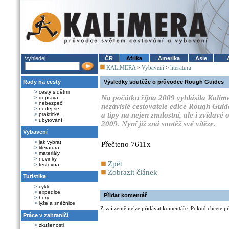
Vyhledej
ČR
Afrika
Amerika
Asie
KALiMERA
>
Vybavení
>
literatura
Rady na cesty
Výsledky soutěže o průvodce Rough Guides
>
cesty s dětmi
Na počátku října 2009 vyhlásila Kalime
>
doprava
>
nebezpečí
nezávislé cestovatele edice Rough Guid
>
nedej se
a tipy na nejen znalostní, ale i zvídavé
>
praktické
>
ubytování
2009. Nyní již zná soutěž své vítěze.
Vybavení
>
jak vybrat
Přečteno 7611x
>
literatura
>
materiály
>
novinky
Zpět
>
testovna
Zobrazit článek
Turistika
>
cyklo
>
expedice
Přidat komentář
>
hory
>
lyže a sněžnice
Z vaí země nelze přidávat komentáře. Pokud chcete při
Práce v zahraničí
>
zkušenosti