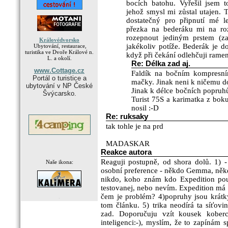
bocích batohu. Vyřešil jsem 
jehož smysl mi zůstal utajen. 
dostatečný pro připnutí mé l
přezka na bederáku mi na roz
rozepnout jediným prstem (z
Královédvorsko
jakékoliv potíže. Bederák je d
Ubytování, restaurace,
turistika ve Dvoře Králové n.
když při čekání odlehčuji rame
L. a okolí.
Re: Délka zad aj.
www.Cottage.cz
Faldík na bočním kompresní
Portál o turistice a
mačky. Jinak neni k ničemu do
ubytování v NP České
Jinak k délce bočních popru
Švýcarsko.
Turist 75S a karimatka z bok
nosil :-D
Re: ruksaky
tak tohle je na prd
MADASKAR
Reakce autora
Reaguji postupně, od shora dolů. 1) 
Naše ikona:
osobní preference - někdo Gemma, něk
nikdo, koho znám kdo Expedition pou
testovanej, nebo nevím. Expedition má 
čem je problém? 4)popruhy jsou krátký
.
tom článku. 5) trika neodírá ta síťovi
zad. Doporučuju vzít kousek kober
inteligenci:-), myslím, že to zapínám s