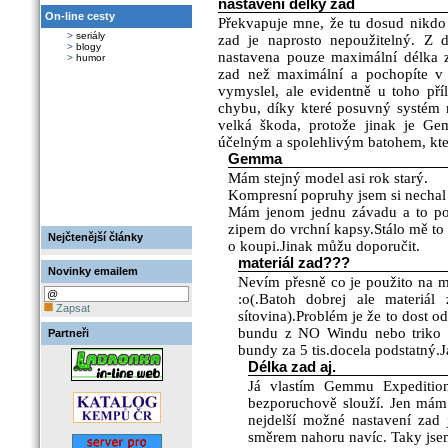
nastavení délky zad
On-line cesty
Překvapuje mne, že tu dosud nikdo 
>
seriály
zad je naprosto nepoužitelný. Z
>
blogy
nastavena pouze maximální délka za
>
humor
zad než maximální a pochopíte v
vymyslel, ale evidentně u toho pří
chybu, díky které posuvný systém na
velká škoda, protože jinak je G
účelným a spolehlivým batohem, kt
Gemma
Mám stejný model asi rok starý.
Kompresní popruhy jsem si nechal 
Mám jenom jednu závadu a to pov
zipem do vrchní kapsy.Stálo mě to
Nejčtenější články
o koupi.Jinak můžu doporučit.
materiál zad???
Novinky emailem
Nevím přesně co je použito na 
:o(.Batoh dobrej ale materiál
Zapsat
sítovina).Problém je že to dost o
bundu z NO Windu nebo triko 
Partneři
bundy za 5 tis.docela podstatný.
Délka zad aj.
Já vlastím Gemmu Expeditio
bezporuchově slouží. Jen mám
nejdelší možné nastavení zad 
směrem nahoru navíc. Taky jsem