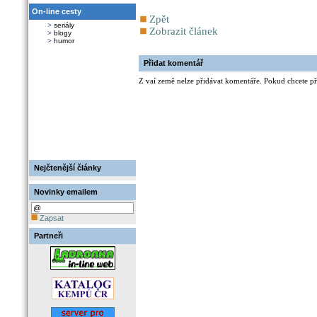
On-line cesty
Zpět
>
seriály
Zobrazit článek
>
blogy
>
humor
Přidat komentář
Z vaí země nelze přidávat komentáře. Pokud chcete při
Nejčtenější články
Novinky emailem
Zapsat
Partneři