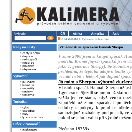
Vyhledej
ČR
Afrika
Amerika
Asie
KALiMERA
>
Vybavení
>
testovna
Rady na cesty
Zkušenosti se spacákem Hannah Sherpa
>
cesty s dětmi
V zimě 2008 jsem si koupil spacák Han
>
doprava
>
nebezpečí
modelu. Kromě jiných spacáků jsem vlas
>
nedej se
jako 1. generace Sherpy). Se Scoutem j
>
praktické
>
ubytování
přehlédnu, že teplotní údaje o tomto vý
vevnitř nebo v létě). A jak dopadl spac
Vybavení
Já mám s Sherpou výborné zkušeno
>
jak vybrat
>
literatura
Vlastním spacák Hannah Sherpa už asi 
>
materiály
>
novinky
1.generace. Sjezdil se mnou už skoro c
>
testovna
zažila jen ve stanu, když venku mrzlo
Turistika
zapotřebí už zimní spacák. I po těc
cedulky s pokyny k praní se nikde 
>
cyklo
>
expedice
samozřejmě rozbalený pod postelí, ve v
>
hory
pokud se jeho kvalita při výrobě ovšem
>
lyže a sněžnice
Práce v zahraničí
Přečteno 18359x
>
zkušenosti