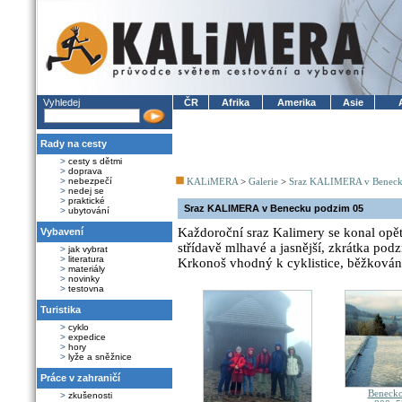
Vyhledej
ČR
Afrika
Amerika
Asie
Rady na cesty
>
cesty s dětmi
>
doprava
>
nebezpečí
KALiMERA
>
Galerie
>
Sraz KALIMERA v Beneck
>
nedej se
>
praktické
Sraz KALIMERA v Benecku podzim 05
>
ubytování
Každoroční sraz Kalimery se konal opě
Vybavení
střídavě mlhavé a jasnější, zkrátka po
>
jak vybrat
>
literatura
Krkonoš vhodný k cyklistice, běžkování i
>
materiály
>
novinky
>
testovna
Turistika
>
cyklo
>
expedice
>
hory
>
lyže a sněžnice
Práce v zahraničí
Benecko
>
zkušenosti