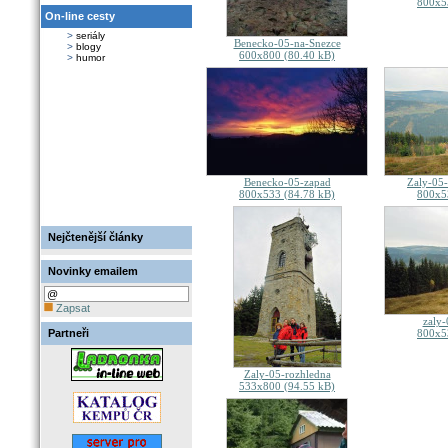
800x5
On-line cesty
>
seriály
Benecko-05-na-Snezce
>
blogy
600x800 (80.40 kB)
>
humor
Benecko-05-zapad
Zaly-05-
800x533 (84.78 kB)
800x5
Nejčtenější články
Novinky emailem
Zapsat
zaly-
Partneři
800x5
Zaly-05-rozhledna
533x800 (94.55 kB)