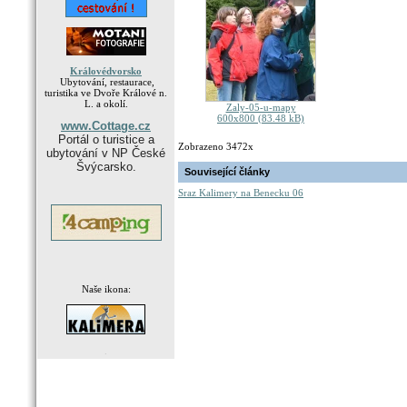
Královédvorsko
Ubytování, restaurace,
turistika ve Dvoře Králové n.
L. a okolí.
Zaly-05-u-mapy
600x800 (83.48 kB)
www.Cottage.cz
Portál o turistice a
Zobrazeno 3472x
ubytování v NP České
Švýcarsko.
Související články
Sraz Kalimery na Benecku 06
Naše ikona:
.