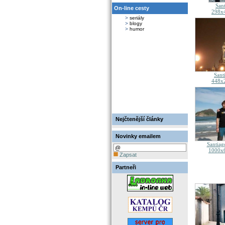
San
On-line cesty
298x4
>
seriály
>
blogy
>
humor
Sant
448x2
Nejčtenější články
Novinky emailem
Santiag
1000x6
Zapsat
Partneři