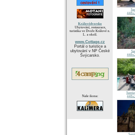
Sa
448x2
Královédvorsko
Ubytování, restaurace,
turistika ve Dvoře Králové n.
L. a okolí.
www.Cottage.cz
Portál o turistice a
ubytování v NP České
Sa
448x2
Švýcarsko.
Santi
Naše ikona:
448x2
.
Sant