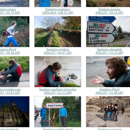
ntiago-bezec
Santiago-gratulace
Santiago-krajina
97 (30.79 kB)
1000x664 (108.01 kB)
448x297 (39.19 kB)
ntiago-Pavel
Santiago-venkov
Santiago-ukazatele
97 (30.46 kB)
448x297 (44.47 kB)
448x297 (25.23 kB)
ago-protahovani
Santiago-studium pruvodce
Santiago-Pavel
97 (34.92 kB)
448x297 (22.25 kB)
448x297 (21.88 kB)
iago-katedrala
Santiago-cedule mesta
Santiago-vyprava