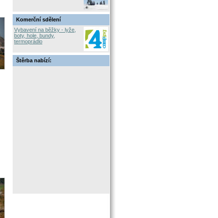
Komerční sdělení
Vybavení na běžky - lyže,
boty, hole, bundy,
termoprádlo
Štěrba nabízí: