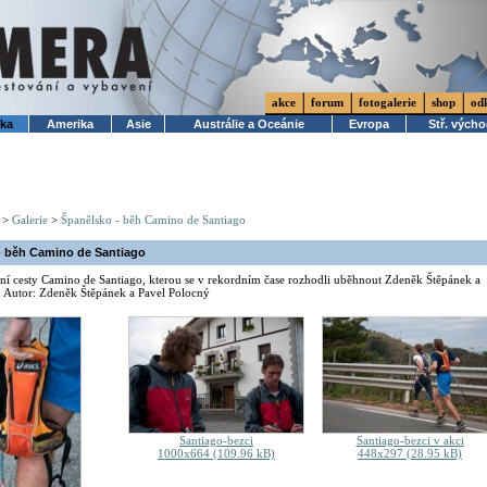
akce
forum
fotogalerie
shop
od
ika
Amerika
Asie
Austrálie a Oceánie
Evropa
Stř. vých
>
Galerie
>
Španělsko - běh Camino de Santiago
- běh Camino de Santiago
ní cesty Camino de Santiago, kterou se v rekordním čase rozhodli uběhnout Zdeněk Štěpánek a
. Autor: Zdeněk Štěpánek a Pavel Polocný
Santiago-bezci
Santiago-bezci v akci
1000x664 (109.96 kB)
448x297 (28.95 kB)