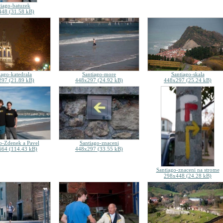
tiago-batuzek
48 (31.58 kB)
iago-katedrala
Santiago-more
Santiago-skala
97 (21.89 kB)
448x297 (24.92 kB)
448x297 (25.24 kB)
o-Zdenek a Pavel
Santiago-znaceni
64 (114.43 kB)
448x297 (33.55 kB)
Santiago-znaceni na strome
298x448 (24.28 kB)