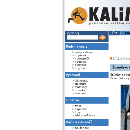
Vyhledej
ČR
Afr
Rady na cesty
>
cesty s dětmi
>
doprava
>
nebezpečí
KALiMERA
>
nedej se
>
praktické
Španělsko 
>
ubytování
Snímky z pout
Vybavení
Pavel Polocný
>
jak vybrat
>
literatura
>
materiály
>
novinky
>
testovna
Turistika
>
cyklo
>
expedice
>
hory
>
lyže a sněžnice
Práce v zahraničí
>
zkušenosti