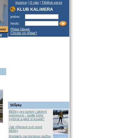
Inzerce
|
O nás
|
Tištěná verze
KLUB KALiMERA
jméno:
heslo:
kazy
Přidat článek
Chcete se přidat?
od
Střípky
Běžky pro turisty i aktivní
sportovce - podle čeho
vybírat a jaké si koupit?
Jak připravit své nové
běžky
Kontakty na horskou službu