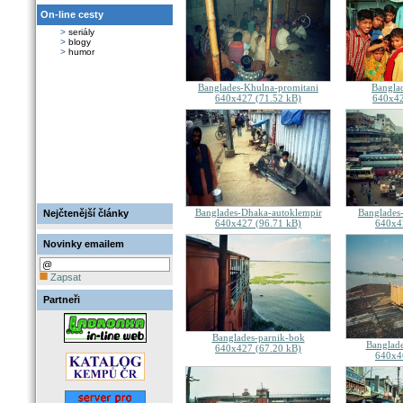
On-line cesty
>
seriály
>
blogy
>
humor
Banglades-Khulna-promitani
Banglad
640x427 (71.52 kB)
640x42
Banglades-Dhaka-autoklempir
Banglades
Nejčtenější články
640x427 (96.71 kB)
640x4
Novinky emailem
Zapsat
Partneři
Banglades-parnik-bok
Banglade
640x427 (67.20 kB)
640x4