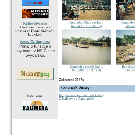
Banglades-Dhaka-pristav-
Banglades
Královédvorsko
640x427 (100.45 kB)
640x42
Ubytování, restaurace,
turistika ve Dvoře Králové n.
L. a okolí.
www.Cottage.cz
Portál o turistice a
ubytování v NP České
Švýcarsko.
Banglades-parnik-lodky
Banglade
640x460 (78.87 kB)
640x46
Zobrazeno 3537x
Související články
Bangladéš - parníkem do Dháky
Naše ikona:
Z Kalkaty do Bangladéše
.