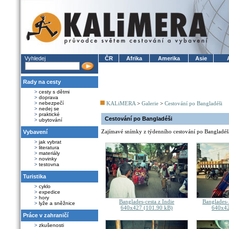
Vyhledej
ČR
Afrika
Amerika
Asie
Rady na cesty
>
cesty s dětmi
>
doprava
>
nebezpečí
KALiMERA
>
Galerie
>
Cestování po Bangladéši
>
nedej se
>
praktické
Cestování po Bangladéši
>
ubytování
Zajímavé snímky z týdenního cestování po Bangladéš
Vybavení
>
jak vybrat
>
literatura
>
materiály
>
novinky
>
testovna
Turistika
>
cyklo
>
expedice
>
hory
Banglades-cesta z Indie
Banglades-
>
lyže a sněžnice
640x427 (101.90 kB)
640x42
Práce v zahraničí
>
zkušenosti