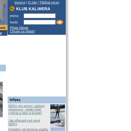
Inzerce
|
O nás
|
Tištěná verze
KLUB KALiMERA
jméno:
heslo:
kazy
Přidat článek
Chcete se přidat?
od
Střípky
Běžky pro turisty i aktivní
sportovce - podle čeho
vybírat a jaké si koupit?
Jak připravit své nové
běžky
Kontakty na horskou službu