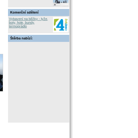
Komerční sdělení
Vybavení na běžky - lyže,
boty, hole, bundy,
termoprádlo
Štěrba nabízí: