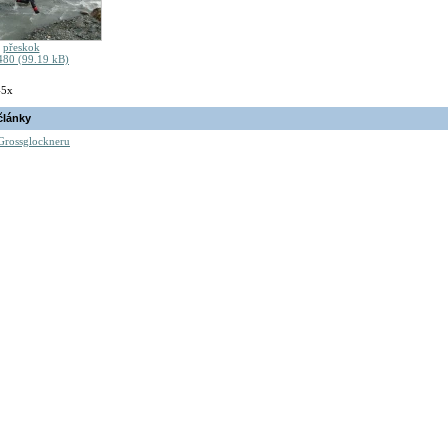
přeskok
80 (99.19 kB)
45x
články
Grossglockneru