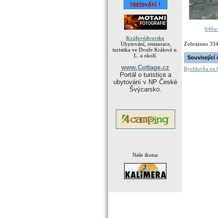
640x4
Královédvorsko
Ubytování, restaurace,
Zobrazeno 33
turistika ve Dvoře Králové n.
L. a okolí.
Související 
www.Cottage.cz
Rychlovka na 
Portál o turistice a
ubytování v NP České
Švýcarsko.
Naše ikona:
.