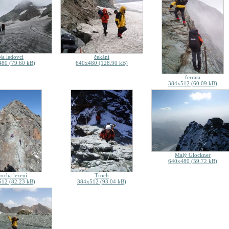
Na ledovci
čekání
80 (79.60 kB)
640x480 (128.90 kB)
ferrata
384x512 (60.09 kB)
Malý Glockner
640x480 (59.72 kB)
ocha lezení
Troch
12 (82.23 kB)
384x512 (93.04 kB)