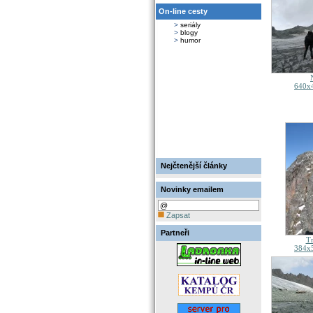
On-line cesty
>
seriály
>
blogy
>
humor
640x4
Nejčtenější články
Novinky emailem
Zapsat
Partneři
Tr
384x5