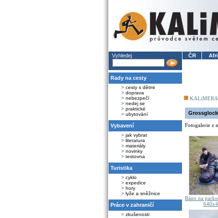
Vyhledej
ČR
Afr
Rady na cesty
>
cesty s dětmi
>
doprava
>
nebezpečí
KALiMERA
>
nedej se
>
praktické
Grossglock
>
ubytování
Fotogalerie z 
Vybavení
>
jak vybrat
>
literatura
>
materiály
>
novinky
>
testovna
Turistika
>
cyklo
>
expedice
>
hory
>
lyže a sněžnice
Ráno na parko
640x4
Práce v zahraničí
>
zkušenosti