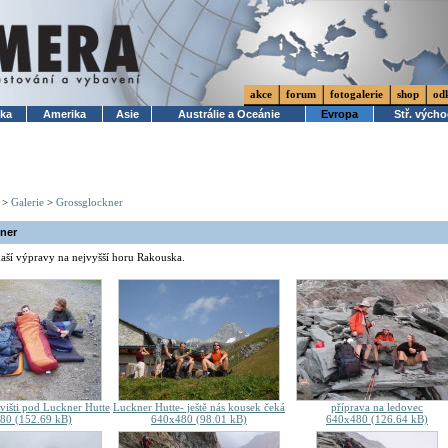
akce
forum
fotogalerie
shop
od
ika
Amerika
Asie
Austrálie a Oceánie
Evropa
Stř. vých
>
Galerie
>
Grossglockner
ner
naší výpravy na nejvyšší horu Rakouska.
višti pod Luckner Hutte
Luckner Hutte- ještě nás kousek čeká
příprava na ledovec
80 (152.69 kB)
640x480 (98.01 kB)
640x480 (126.64 kB)