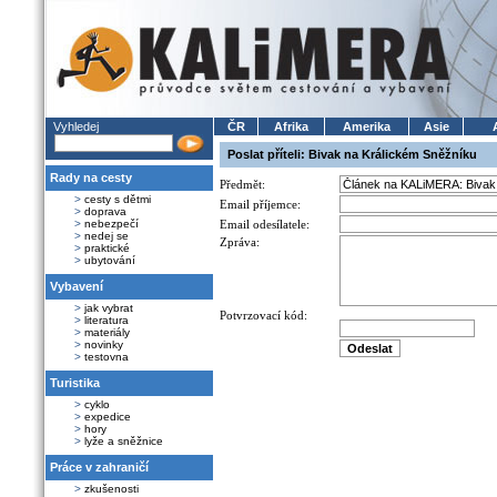
Vyhledej
ČR
Afrika
Amerika
Asie
Poslat příteli: Bivak na Králickém Sněžníku
Rady na cesty
Předmět:
>
cesty s dětmi
Email příjemce:
>
doprava
>
nebezpečí
Email odesílatele:
>
nedej se
Zpráva:
>
praktické
>
ubytování
Vybavení
>
jak vybrat
Potvrzovací kód:
>
literatura
>
materiály
>
novinky
>
testovna
Turistika
>
cyklo
>
expedice
>
hory
>
lyže a sněžnice
Práce v zahraničí
>
zkušenosti