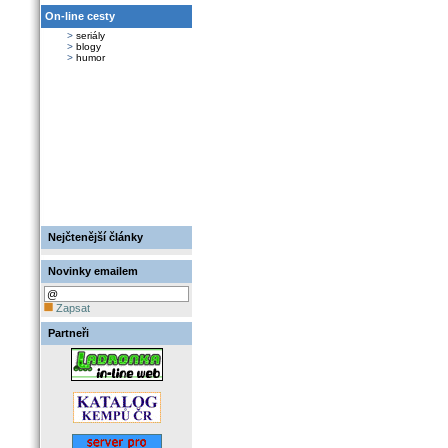
On-line cesty
>
seriály
>
blogy
>
humor
Nejčtenější články
Novinky emailem
Zapsat
Partneři