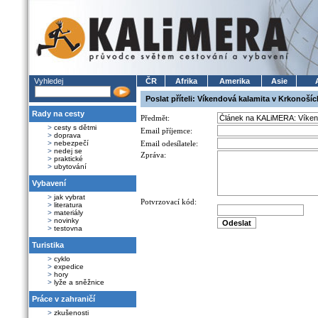
Vyhledej
ČR
Afrika
Amerika
Asie
Poslat příteli: Víkendová kalamita v Krkonošíc
Rady na cesty
Předmět:
>
cesty s dětmi
Email příjemce:
>
doprava
>
nebezpečí
Email odesílatele:
>
nedej se
Zpráva:
>
praktické
>
ubytování
Vybavení
>
jak vybrat
Potvrzovací kód:
>
literatura
>
materiály
>
novinky
>
testovna
Turistika
>
cyklo
>
expedice
>
hory
>
lyže a sněžnice
Práce v zahraničí
>
zkušenosti