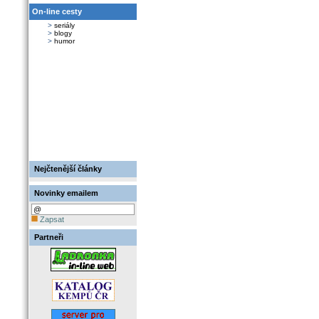
On-line cesty
>
seriály
>
blogy
>
humor
Nejčtenější články
Novinky emailem
Zapsat
Partneři