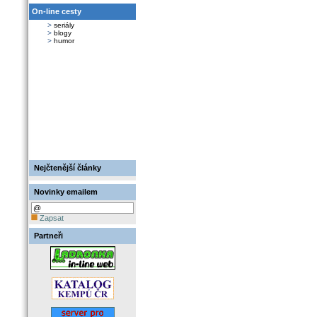
On-line cesty
>
seriály
>
blogy
>
humor
Nejčtenější články
Novinky emailem
Zapsat
Partneři