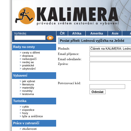
Vyhledej
ČR
Afrika
Amerika
Asie
Poslat příteli: Lednová vyjížďka na Ještěd
Rady na cesty
Předmět:
>
cesty s dětmi
Email příjemce:
>
doprava
>
nebezpečí
Email odesílatele:
>
nedej se
Zpráva:
>
praktické
>
ubytování
Vybavení
>
jak vybrat
Potvrzovací kód:
>
literatura
>
materiály
>
novinky
>
testovna
Turistika
>
cyklo
>
expedice
>
hory
>
lyže a sněžnice
Práce v zahraničí
>
zkušenosti