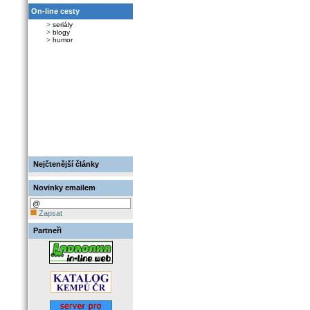
On-line cesty
>
seriály
>
blogy
>
humor
Nejčtenější články
Novinky emailem
Zapsat
Partneři