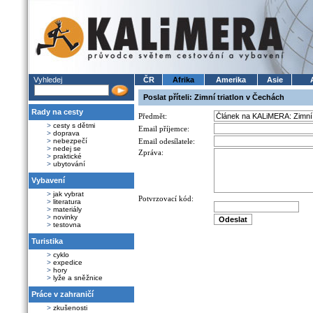
Vyhledej
ČR
Afrika
Amerika
Asie
Poslat příteli: Zimní triatlon v Čechách
Rady na cesty
Předmět:
>
cesty s dětmi
Email příjemce:
>
doprava
>
nebezpečí
Email odesílatele:
>
nedej se
Zpráva:
>
praktické
>
ubytování
Vybavení
>
jak vybrat
Potvrzovací kód:
>
literatura
>
materiály
>
novinky
>
testovna
Turistika
>
cyklo
>
expedice
>
hory
>
lyže a sněžnice
Práce v zahraničí
>
zkušenosti