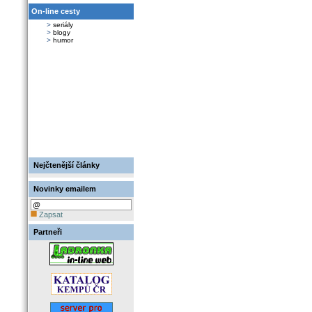
On-line cesty
>
seriály
>
blogy
>
humor
Nejčtenější články
Novinky emailem
Zapsat
Partneři