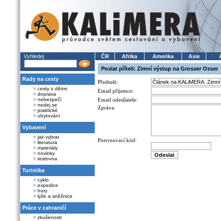
Vyhledej
ČR
Afrika
Amerika
Asie
Poslat příteli: Zimní výstup na Grosser Osser
Rady na cesty
Předmět:
>
cesty s dětmi
Email příjemce:
>
doprava
>
nebezpečí
Email odesílatele:
>
nedej se
Zpráva:
>
praktické
>
ubytování
Vybavení
>
jak vybrat
Potvrzovací kód:
>
literatura
>
materiály
>
novinky
>
testovna
Turistika
>
cyklo
>
expedice
>
hory
>
lyže a sněžnice
Práce v zahraničí
>
zkušenosti