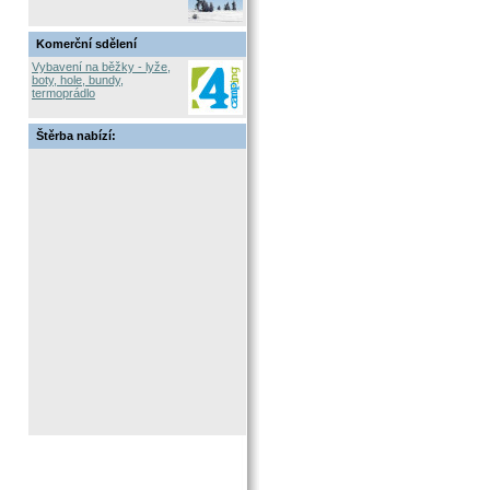
Komerční sdělení
Vybavení na běžky - lyže,
boty, hole, bundy,
termoprádlo
Štěrba nabízí: