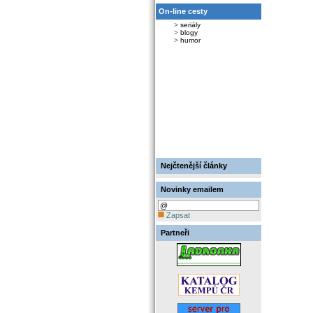
On-line cesty
>
seriály
>
blogy
>
humor
Nejčtenější články
Novinky emailem
Zapsat
Partneři