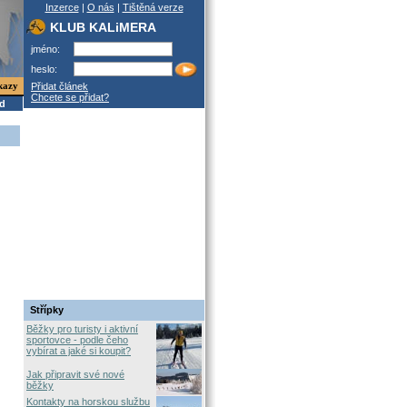
Inzerce
|
O nás
|
Tištěná verze
KLUB KALiMERA
jméno:
heslo:
kazy
Přidat článek
Chcete se přidat?
od
Střípky
Běžky pro turisty i aktivní
sportovce - podle čeho
vybírat a jaké si koupit?
Jak připravit své nové
běžky
Kontakty na horskou službu