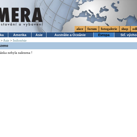
akce
forum
fotogalerie
shop
od
ika
Amerika
Asie
Austrálie a Oceánie
Evropa
Stř. vých
>
Asie
>
Indonésie
ezeno
ánka nebyla nalezena !