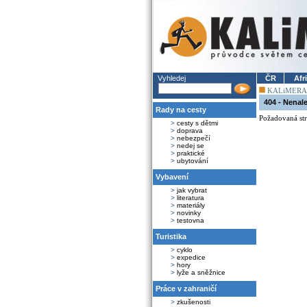
Vyhledej
ČR
Afr
KALiMERA
404 - Nenal
Rady na cesty
Požadovaná str
>
cesty s dětmi
>
doprava
>
nebezpečí
>
nedej se
>
praktické
>
ubytování
Vybavení
>
jak vybrat
>
literatura
>
materiály
>
novinky
>
testovna
Turistika
>
cyklo
>
expedice
>
hory
>
lyže a sněžnice
Práce v zahraničí
>
zkušenosti