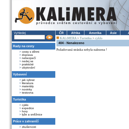
Vyhledej
ČR
Afrika
Amerika
Asie
KALiMERA
>
Turistika
>
cyklo
404 - Nenalezeno
Rady na cesty
Požadovaná stránka nebyla nalezena !
>
cesty s dětmi
>
doprava
>
nebezpečí
>
nedej se
>
praktické
>
ubytování
Vybavení
>
jak vybrat
>
literatura
>
materiály
>
novinky
>
testovna
Turistika
>
cyklo
>
expedice
>
hory
>
lyže a sněžnice
Práce v zahraničí
>
zkušenosti