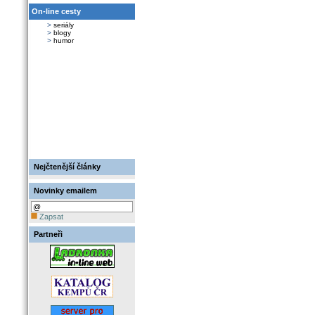
On-line cesty
>
seriály
>
blogy
>
humor
Nejčtenější články
Novinky emailem
Zapsat
Partneři