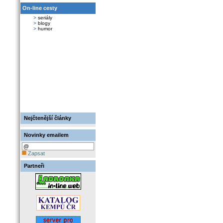
On-line cesty
>
seriály
>
blogy
>
humor
Nejčtenější články
Novinky emailem
Zapsat
Partneři