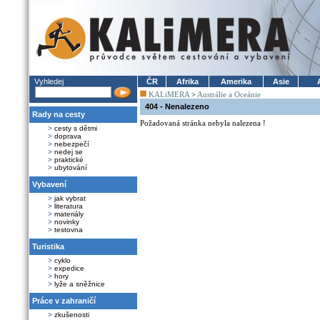
Vyhledej
ČR
Afrika
Amerika
Asie
KALiMERA
>
Austrálie a Oceánie
404 - Nenalezeno
Rady na cesty
Požadovaná stránka nebyla nalezena !
>
cesty s dětmi
>
doprava
>
nebezpečí
>
nedej se
>
praktické
>
ubytování
Vybavení
>
jak vybrat
>
literatura
>
materiály
>
novinky
>
testovna
Turistika
>
cyklo
>
expedice
>
hory
>
lyže a sněžnice
Práce v zahraničí
>
zkušenosti