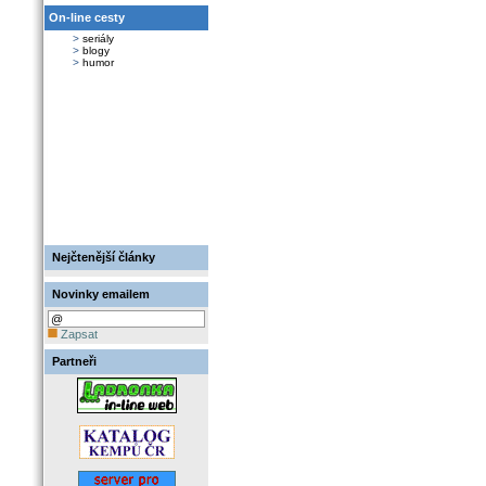
On-line cesty
>
seriály
>
blogy
>
humor
Nejčtenější články
Novinky emailem
Zapsat
Partneři