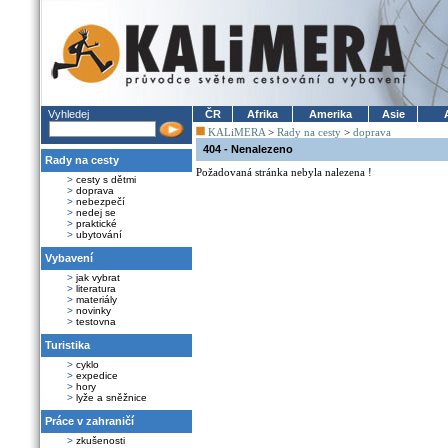
Vyhledej
ČR
Afrika
Amerika
Asie
KALiMERA
>
Rady na cesty
>
doprava
404 - Nenalezeno
Rady na cesty
Požadovaná stránka nebyla nalezena !
>
cesty s dětmi
>
doprava
>
nebezpečí
>
nedej se
>
praktické
>
ubytování
Vybavení
>
jak vybrat
>
literatura
>
materiály
>
novinky
>
testovna
Turistika
>
cyklo
>
expedice
>
hory
>
lyže a sněžnice
Práce v zahraničí
>
zkušenosti