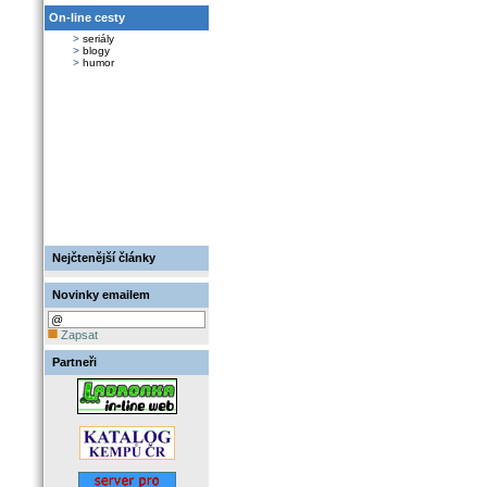
On-line cesty
>
seriály
>
blogy
>
humor
Nejčtenější články
Novinky emailem
Zapsat
Partneři