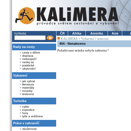
Vyhledej
ČR
Afrika
Amerika
Asie
KALiMERA
>
Vybavení
>
testovna
404 - Nenalezeno
Rady na cesty
Požadovaná stránka nebyla nalezena !
>
cesty s dětmi
>
doprava
>
nebezpečí
>
nedej se
>
praktické
>
ubytování
Vybavení
>
jak vybrat
>
literatura
>
materiály
>
novinky
>
testovna
Turistika
>
cyklo
>
expedice
>
hory
>
lyže a sněžnice
Práce v zahraničí
>
zkušenosti