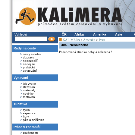
Vyhledej
ČR
Afrika
Amerika
Asie
KALiMERA
>
Amerika
>
Peru
404 - Nenalezeno
Rady na cesty
Požadovaná stránka nebyla nalezena !
>
cesty s dětmi
>
doprava
>
nebezpečí
>
nedej se
>
praktické
>
ubytování
Vybavení
>
jak vybrat
>
literatura
>
materiály
>
novinky
>
testovna
Turistika
>
cyklo
>
expedice
>
hory
>
lyže a sněžnice
Práce v zahraničí
>
zkušenosti