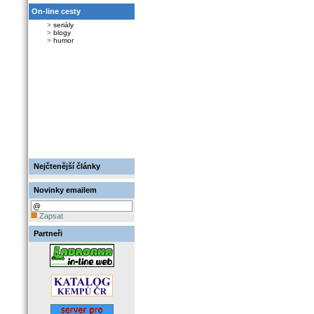
On-line cesty
>
seriály
>
blogy
>
humor
Nejčtenější články
Novinky emailem
Zapsat
Partneři