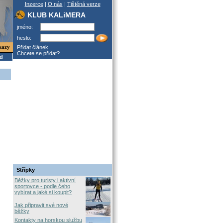
Inzerce
|
O nás
|
Tištěná verze
KLUB KALiMERA
jméno:
heslo:
kazy
Přidat článek
Chcete se přidat?
od
Střípky
Běžky pro turisty i aktivní
sportovce - podle čeho
vybírat a jaké si koupit?
Jak připravit své nové
běžky
Kontakty na horskou službu