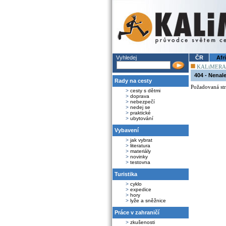
Vyhledej
ČR
Afr
KALiMERA
404 - Nenal
Rady na cesty
Požadovaná str
>
cesty s dětmi
>
doprava
>
nebezpečí
>
nedej se
>
praktické
>
ubytování
Vybavení
>
jak vybrat
>
literatura
>
materiály
>
novinky
>
testovna
Turistika
>
cyklo
>
expedice
>
hory
>
lyže a sněžnice
Práce v zahraničí
>
zkušenosti