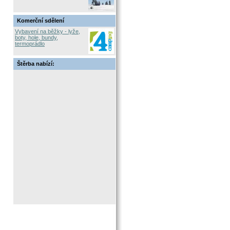
Komerční sdělení
Vybavení na běžky - lyže,
boty, hole, bundy,
termoprádlo
Štěrba nabízí: