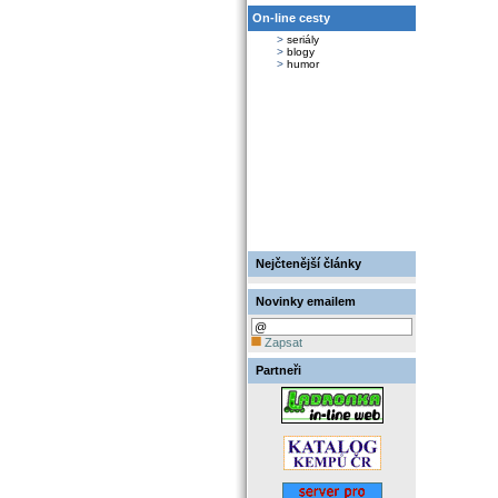
On-line cesty
>
seriály
>
blogy
>
humor
Nejčtenější články
Novinky emailem
Zapsat
Partneři