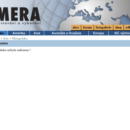
akce
forum
fotogalerie
shop
od
ika
Amerika
Asie
Austrálie a Oceánie
Evropa
Stř. vých
>
Asie
>
Mongolsko
ezeno
ánka nebyla nalezena !