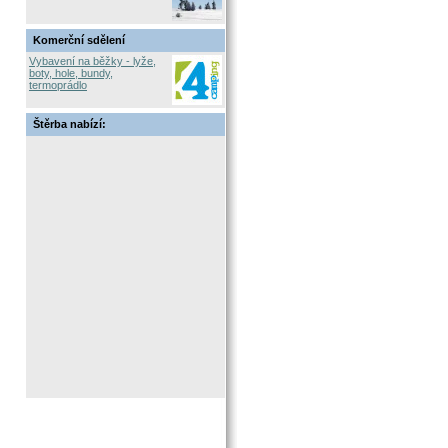
Komerční sdělení
Vybavení na běžky - lyže,
boty, hole, bundy,
termoprádlo
Štěrba nabízí: