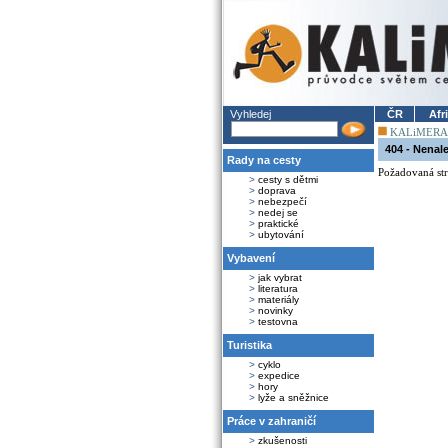
Vyhledej
ČR
Afr
KALiMERA
404 - Nenal
Rady na cesty
Požadovaná str
>
cesty s dětmi
>
doprava
>
nebezpečí
>
nedej se
>
praktické
>
ubytování
Vybavení
>
jak vybrat
>
literatura
>
materiály
>
novinky
>
testovna
Turistika
>
cyklo
>
expedice
>
hory
>
lyže a sněžnice
Práce v zahraničí
>
zkušenosti