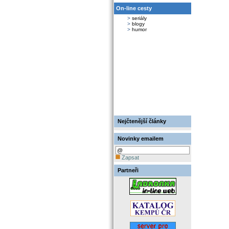
On-line cesty
>
seriály
>
blogy
>
humor
Nejčtenější články
Novinky emailem
Zapsat
Partneři