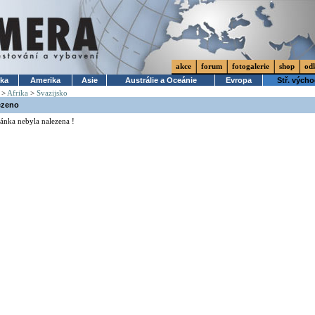
akce
forum
fotogalerie
shop
od
ika
Amerika
Asie
Austrálie a Oceánie
Evropa
Stř. vých
>
Afrika
>
Svazijsko
ezeno
ánka nebyla nalezena !