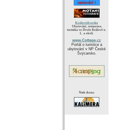
Královédvorsko
Ubytování, restaurace,
turistika ve Dvoře Králové n.
L. a okolí.
www.Cottage.cz
Portál o turistice a
ubytování v NP České
Švýcarsko.
Naše ikona:
.