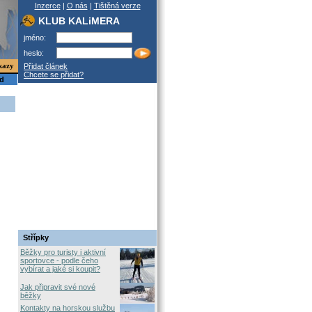
Inzerce
|
O nás
|
Tištěná verze
KLUB KALiMERA
jméno:
heslo:
kazy
Přidat článek
Chcete se přidat?
od
Střípky
Běžky pro turisty i aktivní
sportovce - podle čeho
vybírat a jaké si koupit?
Jak připravit své nové
běžky
Kontakty na horskou službu