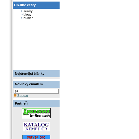
On-line cesty
>
seriály
>
blogy
>
humor
Nejčtenější články
Novinky emailem
Zapsat
Partneři