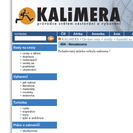
Vyhledej
ČR
Afrika
Amerika
Asie
KALiMERA
>
On-line cesty
>
seriály
>
Austrálií na
404 - Nenalezeno
Rady na cesty
Požadovaná stránka nebyla nalezena !
>
cesty s dětmi
>
doprava
>
nebezpečí
>
nedej se
>
praktické
>
ubytování
Vybavení
>
jak vybrat
>
literatura
>
materiály
>
novinky
>
testovna
Turistika
>
cyklo
>
expedice
>
hory
>
lyže a sněžnice
Práce v zahraničí
>
zkušenosti