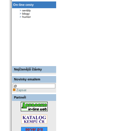
On-line cesty
>
seriály
>
blogy
>
humor
Nejčtenější články
Novinky emailem
Zapsat
Partneři