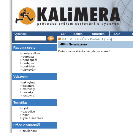
Vyhledej
ČR
Afrika
Amerika
Asie
KALiMERA
>
ČR
>
Pardubický kraj
404 - Nenalezeno
Rady na cesty
Požadovaná stránka nebyla nalezena !
>
cesty s dětmi
>
doprava
>
nebezpečí
>
nedej se
>
praktické
>
ubytování
Vybavení
>
jak vybrat
>
literatura
>
materiály
>
novinky
>
testovna
Turistika
>
cyklo
>
expedice
>
hory
>
lyže a sněžnice
Práce v zahraničí
>
zkušenosti