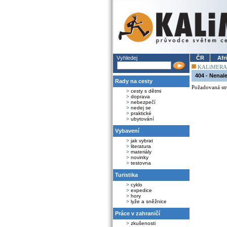
Vyhledej
ČR
Afr
KALiMERA
404 - Nenal
Rady na cesty
Požadovaná str
>
cesty s dětmi
>
doprava
>
nebezpečí
>
nedej se
>
praktické
>
ubytování
Vybavení
>
jak vybrat
>
literatura
>
materiály
>
novinky
>
testovna
Turistika
>
cyklo
>
expedice
>
hory
>
lyže a sněžnice
Práce v zahraničí
>
zkušenosti