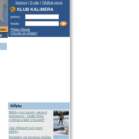
Inzerce
|
O nás
|
Tištěná verze
KLUB KALiMERA
jméno:
heslo:
kazy
Přidat článek
Chcete se přidat?
od
Střípky
Běžky pro turisty i aktivní
sportovce - podle čeho
vybírat a jaké si koupit?
Jak připravit své nové
běžky
Kontakty na horskou službu