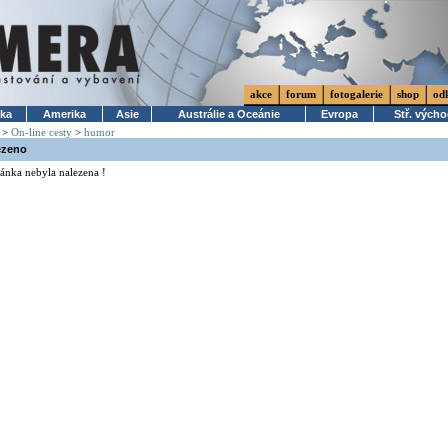
akce
forum
fotogalerie
shop
od
ika
Amerika
Asie
Austrálie a Oceánie
Evropa
Stř. vých
>
On-line cesty
>
humor
ezeno
ánka nebyla nalezena !