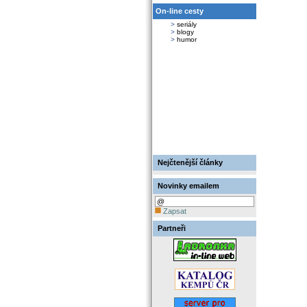
On-line cesty
>
seriály
>
blogy
>
humor
Nejčtenější články
Novinky emailem
Zapsat
Partneři