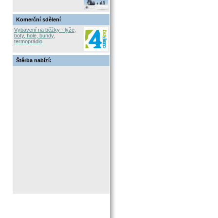
Komerční sdělení
Vybavení na běžky - lyže,
boty, hole, bundy,
termoprádlo
Štěrba nabízí: