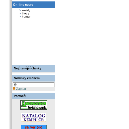
On-line cesty
>
seriály
>
blogy
>
humor
Nejčtenější články
Novinky emailem
Zapsat
Partneři