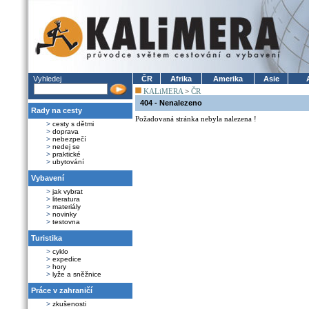
Vyhledej
ČR
Afrika
Amerika
Asie
KALiMERA
>
ČR
404 - Nenalezeno
Rady na cesty
Požadovaná stránka nebyla nalezena !
>
cesty s dětmi
>
doprava
>
nebezpečí
>
nedej se
>
praktické
>
ubytování
Vybavení
>
jak vybrat
>
literatura
>
materiály
>
novinky
>
testovna
Turistika
>
cyklo
>
expedice
>
hory
>
lyže a sněžnice
Práce v zahraničí
>
zkušenosti