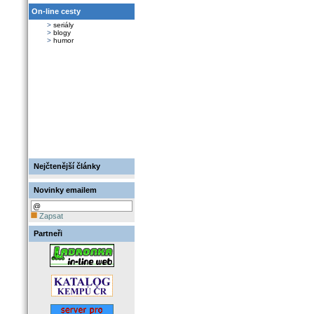
On-line cesty
>
seriály
>
blogy
>
humor
Nejčtenější články
Novinky emailem
Zapsat
Partneři