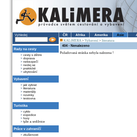
Vyhledej
ČR
Afrika
Amerika
Asie
KALiMERA
>
Vybavení
>
literatura
404 - Nenalezeno
Rady na cesty
Požadovaná stránka nebyla nalezena !
>
cesty s dětmi
>
doprava
>
nebezpečí
>
nedej se
>
praktické
>
ubytování
Vybavení
>
jak vybrat
>
literatura
>
materiály
>
novinky
>
testovna
Turistika
>
cyklo
>
expedice
>
hory
>
lyže a sněžnice
Práce v zahraničí
>
zkušenosti