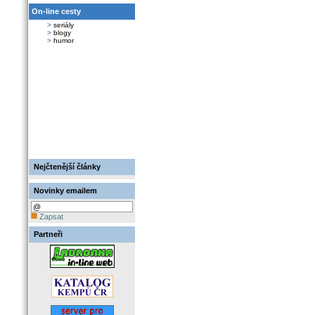
On-line cesty
>
seriály
>
blogy
>
humor
Nejčtenější články
Novinky emailem
Zapsat
Partneři