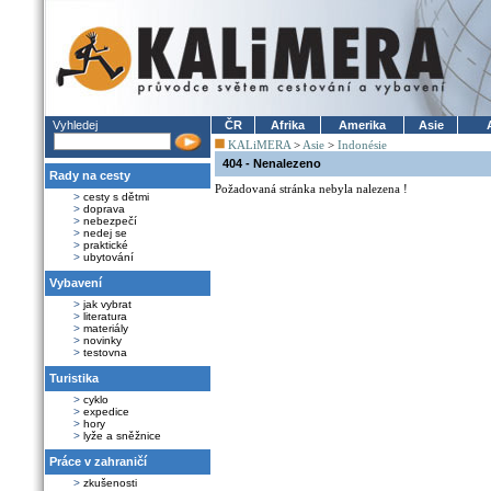
Vyhledej
ČR
Afrika
Amerika
Asie
KALiMERA
>
Asie
>
Indonésie
404 - Nenalezeno
Rady na cesty
Požadovaná stránka nebyla nalezena !
>
cesty s dětmi
>
doprava
>
nebezpečí
>
nedej se
>
praktické
>
ubytování
Vybavení
>
jak vybrat
>
literatura
>
materiály
>
novinky
>
testovna
Turistika
>
cyklo
>
expedice
>
hory
>
lyže a sněžnice
Práce v zahraničí
>
zkušenosti