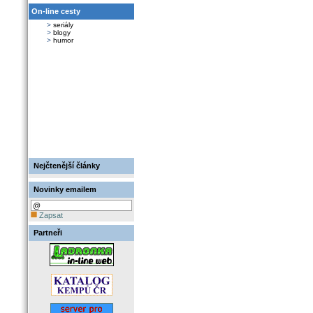
On-line cesty
>
seriály
>
blogy
>
humor
Nejčtenější články
Novinky emailem
Zapsat
Partneři