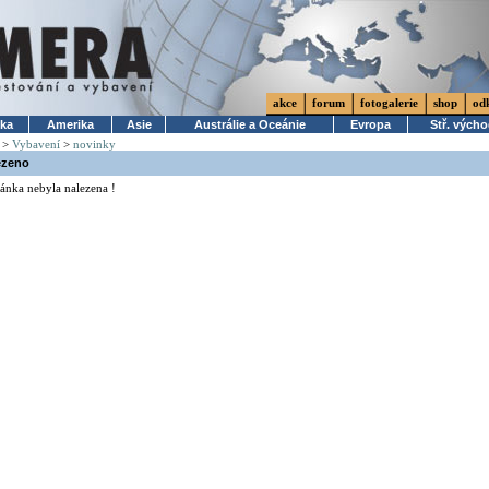
akce
forum
fotogalerie
shop
od
ika
Amerika
Asie
Austrálie a Oceánie
Evropa
Stř. vých
>
Vybavení
>
novinky
ezeno
ánka nebyla nalezena !