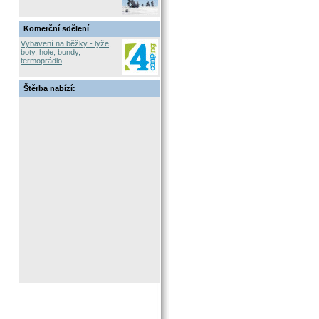
Komerční sdělení
Vybavení na běžky - lyže,
boty, hole, bundy,
termoprádlo
Štěrba nabízí: