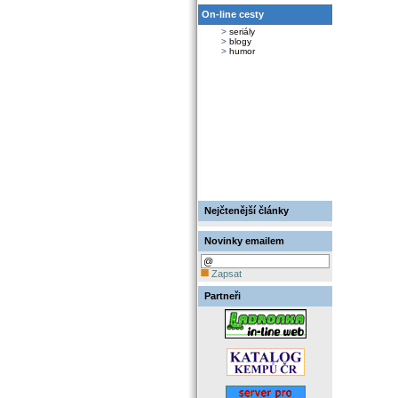
On-line cesty
>
seriály
>
blogy
>
humor
Nejčtenější články
Novinky emailem
Zapsat
Partneři