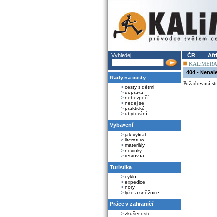
Vyhledej
ČR
Afr
KALiMERA
404 - Nenal
Rady na cesty
Požadovaná str
>
cesty s dětmi
>
doprava
>
nebezpečí
>
nedej se
>
praktické
>
ubytování
Vybavení
>
jak vybrat
>
literatura
>
materiály
>
novinky
>
testovna
Turistika
>
cyklo
>
expedice
>
hory
>
lyže a sněžnice
Práce v zahraničí
>
zkušenosti