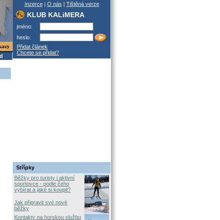
Inzerce
|
O nás
|
Tištěná verze
KLUB KALiMERA
jméno:
heslo:
kazy
Přidat článek
Chcete se přidat?
od
Střípky
Běžky pro turisty i aktivní
sportovce - podle čeho
vybírat a jaké si koupit?
Jak připravit své nové
běžky
Kontakty na horskou službu