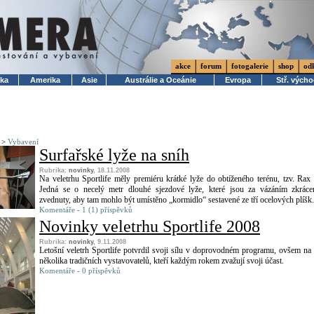
akce
forum
fotogalerie
shop
od
ika
Amerika
Asie
Austrálie a Oceánie
Evropa
Stř. vých
>
Vybavení
Surfařské lyže na sníh
Rubrika:
novinky
, 18.11.2008
Na veletrhu Sportlife měly premiéru krátké lyže do obtíženého terénu, tzv. Rax 
Jedná se o necelý metr dlouhé sjezdové lyže, které jsou za vázáním zkrác
zvednuty, aby tam mohlo být umístěno „kormidlo“ sestavené ze tří ocelových plíšk.
Komentáře - 1 (1) příspěvků
Novinky veletrhu Sportlife 2008
Rubrika:
novinky
, 9.11.2008
Letošní veletrh Sportlife potvrdil svoji sílu v doprovodném programu, ovšem na
několika tradičních vystavovatelů, kteří každým rokem zvažují svoji účast.
Komentáře - 0 příspěvků