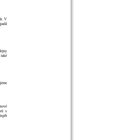
át. V
ypadá
dejny
 také
ujeme
 nové
stí s
ispět