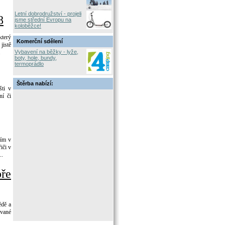
Letní dobrodružství - projeli
8
jsme střední Evropu na
koloběžce!
který
Komerční sdělení
jistě
.
Vybavení na běžky - lyže,
boty, hole, bundy,
termoprádlo
Štěrba nabízí:
šti v
ní či
ním v
iči v
..
ře
ědě a
ované