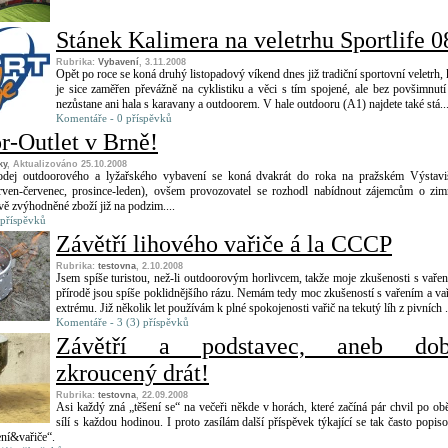
Stánek Kalimera na veletrhu Sportlife 0
Rubrika:
Vybavení
, 3.11.2008
Opět po roce se koná druhý listopadový víkend dnes již tradiční sportovní veletrh, 
je sice zaměřen převážně na cyklistiku a věci s tím spojené, ale bez povšimnutí 
nezůstane ani hala s karavany a outdoorem. V hale outdooru (A1) najdete také stá..
Komentáře - 0 příspěvků
r-Outlet v Brně!
ky
, Aktualizováno 25.10.2008
odej outdoorového a lyžařského vybavení se koná dvakrát do roka na pražském Výstavi
rven-červenec, prosince-leden), ovšem provozovatel se rozhodl nabídnout zájemcům o zim
vě zvýhodněné zboží již na podzim....
 příspěvků
Závětří lihového vařiče á la CCCP
Rubrika:
testovna
, 2.10.2008
Jsem spíše turistou, než-li outdoorovým horlivcem, takže moje zkušenosti s vaře
přírodě jsou spíše poklidnějšího rázu. Nemám tedy moc zkušeností s vařením a vař
extrému. Již několik let používám k plné spokojenosti vařič na tekutý líh z pivních .
Komentáře - 3 (3) příspěvků
Závětří a podstavec, aneb dob
zkroucený drát!
Rubrika:
testovna
, 22.09.2008
Asi každý zná „těšení se“ na večeři někde v horách, které začíná pár chvil po ob
sílí s každou hodinou. I proto zasílám další příspěvek týkající se tak často popis
ení&vařiče“.