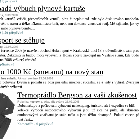
(1) příspěvků
padá výbuch plynové kartuše
vna
, 9.09.2008
 kartuší, vařičů, přepouštěcích ventilů, plnit či neplnit atd. zde bylo diskutováno mnohokr
ověk to názor a těžko někomu názor brát, nebo mu dokonce vnucovat svůj. Mě zajímalo, jak v
 malé plynové bombič...
 (10) příspěvků
port se stěhuje
ky
, 16.07.2008
 července 2008 je uzavřen obchod Holan sport v Krakovské ulici 18 z důvodů stěhování pro
stor. Zákazníci si budou moci vybavení z Holan sportu zakoupit na Výstavě stanů, kde bude
pna 2008 veškerý záruční...
 příspěvků
 o 1000 Kč (smetanu) na nový stan
 bez rubrik
, Aktualizováno 13.06.2008
od poloviny května a pomalu se blíží poslední možnost zúčastnit se a tedy i vyhrát. Zveřejň
ožných výherců.
Termoprádlo Bergson za vaši zkušenost
Rubrika:
testovna
, Aktualizováno 28.05.2008
Doba nákupu a pořizování vybavení na kemping, turistiku ale i expedice se blíží -
kolekce výrobců outdoorového vybavení jsou již sice na pultě, ale zkušeno
outdoorovými značkami je stále málo a jsou těžko dostupné. Pokud chcete př
rozšíření...
Komentáře - 0 příspěvků