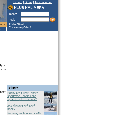
Inzerce
|
O nás
|
Tištěná verze
KLUB KALiMERA
jméno:
heslo:
kazy
Přidat článek
Chcete se přidat?
od
lyže.
eny a
..
Střípky
 úkor
Běžky pro turisty i aktivní
sportovce - podle čeho
vybírat a jaké si koupit?
Jak připravit své nové
běžky
Kontakty na horskou službu