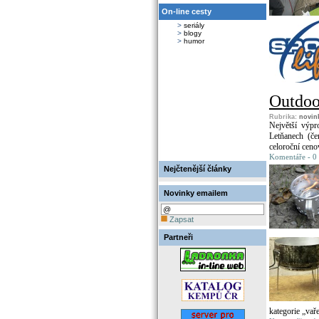
On-line cesty
>
seriály
>
blogy
>
humor
Outdoo
Rubrika:
novin
Největší výpr
Letňanech (če
celoroční ceno
Komentáře - 0
Nejčtenější články
Novinky emailem
Zapsat
Partneři
kategorie „vař