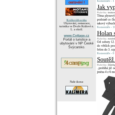
Komentáře - 1 
Jak vy
Rubrika:
testo
Téma plynových
podstatě co čl
Královédvorsko
Ubytování, restaurace,
takový výbuch
turistika ve Dvoře Králové n.
Komentáře - 10
L. a okolí.
Holan s
www.Cottage.cz
Portál o turistice a
Rubrika:
novin
Od soboty 12.
ubytování v NP České
do větších pro
Švýcarsko.
řešen do 3. sr
Komentáře - 0
Soutěž
Rubrika:
články
..probíhá již 
jména 4 z 6 m
Naše ikona:
.