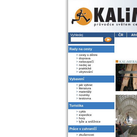
Vyhledej
ČR
Afr
Rady na cesty
>
cesty s dětmi
>
doprava
>
nebezpečí
KALiMERA
>
nedej se
>
praktické
>
ubytování
Vybavení
>
jak vybrat
>
literatura
>
materiály
>
novinky
>
testovna
Turistika
>
cyklo
>
expedice
>
hory
>
lyže a sněžnice
Práce v zahraničí
>
zkušenosti