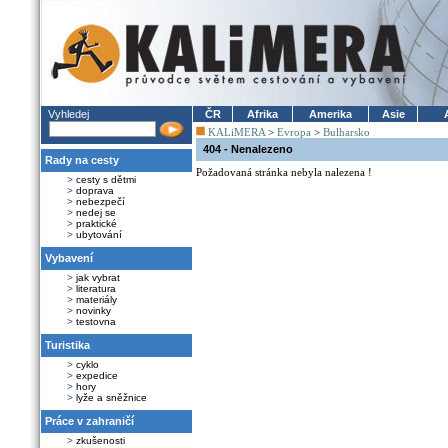
Vyhledej
ČR
Afrika
Amerika
Asie
KALiMERA
>
Evropa
>
Bulharsko
404 - Nenalezeno
Rady na cesty
Požadovaná stránka nebyla nalezena !
>
cesty s dětmi
>
doprava
>
nebezpečí
>
nedej se
>
praktické
>
ubytování
Vybavení
>
jak vybrat
>
literatura
>
materiály
>
novinky
>
testovna
Turistika
>
cyklo
>
expedice
>
hory
>
lyže a sněžnice
Práce v zahraničí
>
zkušenosti