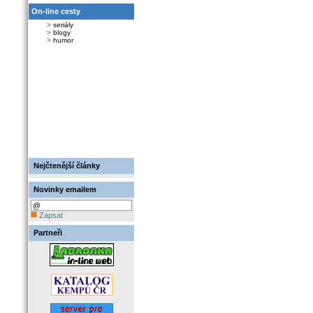
On-line cesty
>
seriály
>
blogy
>
humor
Nejčtenější články
Novinky emailem
Zapsat
Partneři