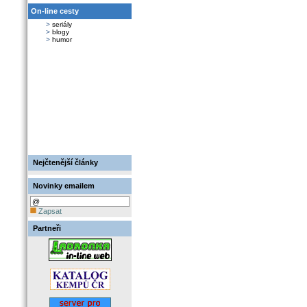
On-line cesty
>
seriály
>
blogy
>
humor
Nejčtenější články
Novinky emailem
Zapsat
Partneři