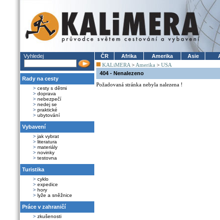
Vyhledej
ČR
Afrika
Amerika
Asie
KALiMERA
>
Amerika
>
USA
404 - Nenalezeno
Rady na cesty
Požadovaná stránka nebyla nalezena !
>
cesty s dětmi
>
doprava
>
nebezpečí
>
nedej se
>
praktické
>
ubytování
Vybavení
>
jak vybrat
>
literatura
>
materiály
>
novinky
>
testovna
Turistika
>
cyklo
>
expedice
>
hory
>
lyže a sněžnice
Práce v zahraničí
>
zkušenosti