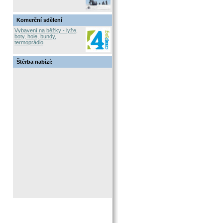
Komerční sdělení
Vybavení na běžky - lyže,
boty, hole, bundy,
termoprádlo
Štěrba nabízí: