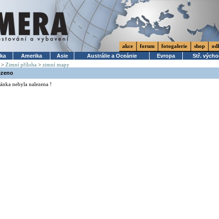
akce
forum
fotogalerie
shop
od
ika
Amerika
Asie
Austrálie a Oceánie
Evropa
Stř. vých
>
Zimní příloha
>
zimní mapy
ezeno
ánka nebyla nalezena !