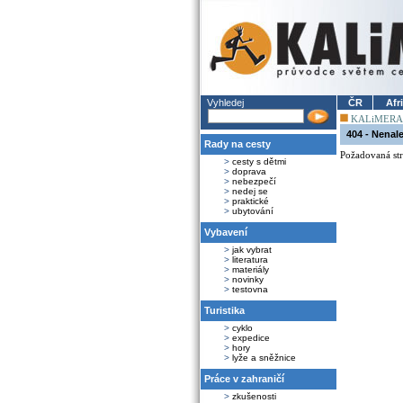
Vyhledej
ČR
Afr
KALiMERA
404 - Nenal
Rady na cesty
Požadovaná str
>
cesty s dětmi
>
doprava
>
nebezpečí
>
nedej se
>
praktické
>
ubytování
Vybavení
>
jak vybrat
>
literatura
>
materiály
>
novinky
>
testovna
Turistika
>
cyklo
>
expedice
>
hory
>
lyže a sněžnice
Práce v zahraničí
>
zkušenosti