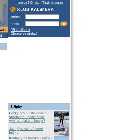
Inzerce
|
O nás
|
Tištěná verze
KLUB KALiMERA
jméno:
heslo:
kazy
Přidat článek
Chcete se přidat?
od
Střípky
Běžky pro turisty i aktivní
sportovce - podle čeho
vybírat a jaké si koupit?
Jak připravit své nové
běžky
Kontakty na horskou službu