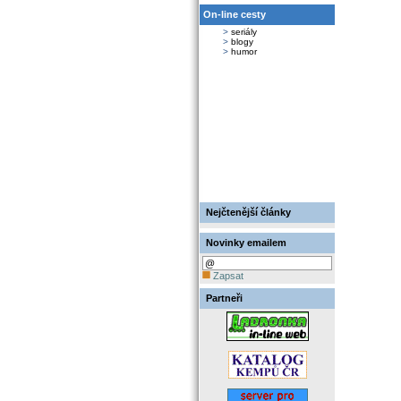
On-line cesty
>
seriály
>
blogy
>
humor
Nejčtenější články
Novinky emailem
Zapsat
Partneři