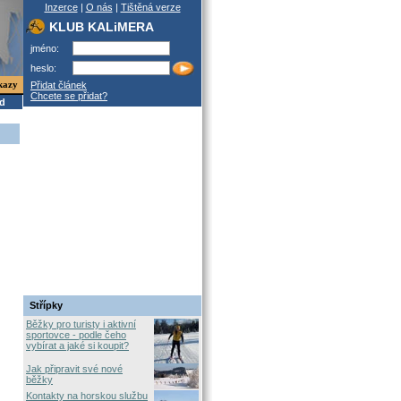
Inzerce
|
O nás
|
Tištěná verze
KLUB KALiMERA
jméno:
heslo:
kazy
Přidat článek
Chcete se přidat?
od
Střípky
Běžky pro turisty i aktivní
sportovce - podle čeho
vybírat a jaké si koupit?
Jak připravit své nové
běžky
Kontakty na horskou službu