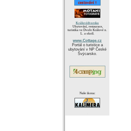
Královédvorsko
Ubytování, restaurace,
turistika ve Dvoře Králové n.
L. a okolí.
www.Cottage.cz
Portál o turistice a
ubytování v NP České
Švýcarsko.
Naše ikona:
.