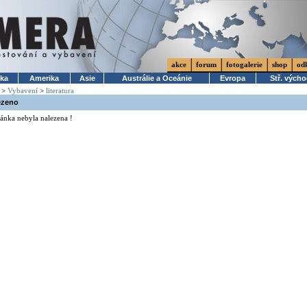
akce
forum
fotogalerie
shop
od
ika
Amerika
Asie
Austrálie a Oceánie
Evropa
Stř. vých
>
Vybavení
>
literatura
ezeno
ánka nebyla nalezena !