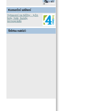
Komerční sdělení
Vybavení na běžky - lyže,
boty, hole, bundy,
termoprádlo
Štěrba nabízí: