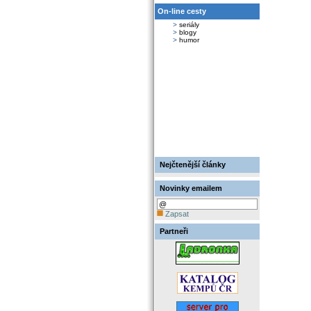
On-line cesty
>
seriály
>
blogy
>
humor
Nejčtenější články
Novinky emailem
Zapsat
Partneři