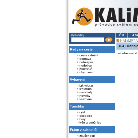
Vyhledej
ČR
Afr
KALiMERA
404 - Nenal
Rady na cesty
Požadovaná str
>
cesty s dětmi
>
doprava
>
nebezpečí
>
nedej se
>
praktické
>
ubytování
Vybavení
>
jak vybrat
>
literatura
>
materiály
>
novinky
>
testovna
Turistika
>
cyklo
>
expedice
>
hory
>
lyže a sněžnice
Práce v zahraničí
>
zkušenosti