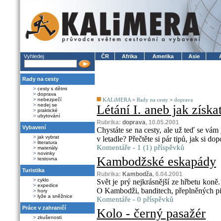
Vyhledej
ČR
Afrika
Amerika
Asie
Rady na cesty
>
cesty s dětmi
>
doprava
>
nebezpečí
KALiMERA
>
Rady na cesty
>
doprava
>
nedej se
Létání I. aneb jak získa
>
praktické
>
ubytování
Rubrika:
doprava
, 10.05.2001
Vybavení
Chystáte se na cesty, ale už teď se vám
>
jak vybrat
v letadle? Přečtěte si pár tipů, jak si d
>
literatura
Komentáře - 1 (1) příspěvků
>
materiály
>
novinky
Kambodžské eskapády
>
testovna
Turistika
Rubrika:
Kambodža
, 6.04.2001
>
cyklo
Svět je prý nejkrásnější ze hřbetu koně
>
expedice
O Kambodži, banditech, přeplněných pi
>
hory
>
lyže a sněžnice
Komentáře - 0 příspěvků
Práce v zahraničí
Kolo - černý pasažér
>
zkušenosti