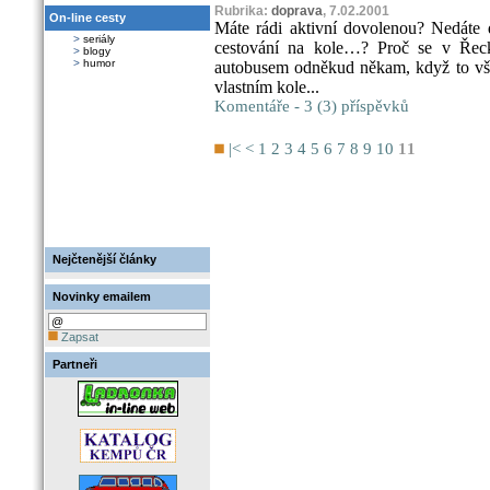
Rubrika:
doprava
, 7.02.2001
On-line cesty
Máte rádi aktivní dovolenou? Nedáte d
>
seriály
cestování na kole…? Proč se v Řecku
>
blogy
>
humor
autobusem odněkud někam, když to vše
vlastním kole...
Komentáře - 3 (3) příspěvků
|<
<
1
2
3
4
5
6
7
8
9
10
11
Nejčtenější články
Novinky emailem
Zapsat
Partneři