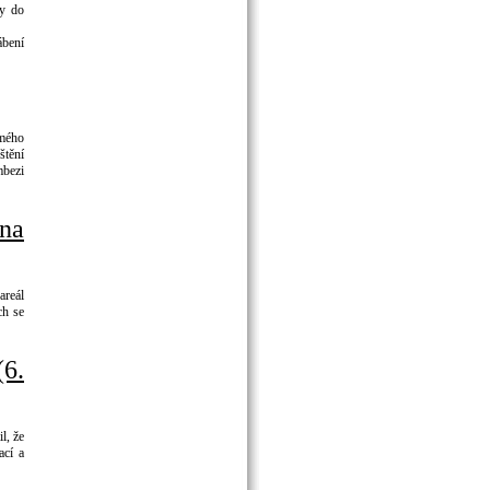
ty do
ábení
ámého
štění
mbezi
na
reál
ch se
(6.
l, že
ací a