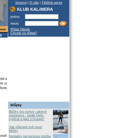
Inzerce
|
O nás
|
Tištěná verze
KLUB KALiMERA
jméno:
heslo:
kazy
Přidat článek
Chcete se přidat?
od
iat a
em si
ychom
Střípky
Běžky pro turisty i aktivní
sportovce - podle čeho
vybírat a jaké si koupit?
Jak připravit své nové
běžky
doxně
Kontakty na horskou službu