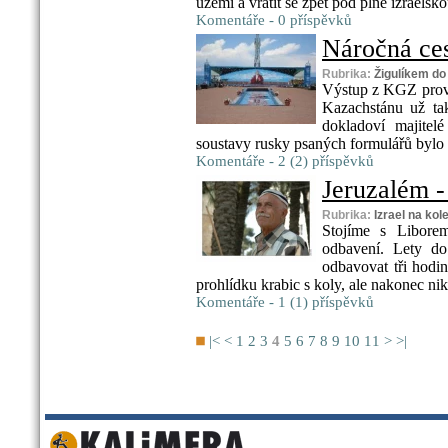
území a vrátit se zpět pod plně izraels
Komentáře - 0 příspěvků
Náročná ces
Rubrika:
Žigulíkem do
Výstup z KGZ prová
Kazachstánu už ta
dokladoví majitel
soustavy rusky psaných formulářů bylo t
Komentáře - 2 (2) příspěvků
Jeruzalém -
Rubrika:
Izrael na kol
Stojíme s Libore
odbavení. Lety do
odbavovat tři hod
prohlídku krabic s koly, ale nakonec ni
Komentáře - 1 (1) příspěvků
|<
<
1
2
3
4
5
6
7
8
9
10
11
>
>|