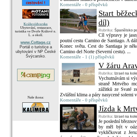
Komentáře - 0 příspěvků
Start běže
díl)
Královédvorsko
Ubytování, restaurace,
Rubrika:
Španělsko p
turistika ve Dvoře Králové n.
Cíl výpravy je ja
L. a okolí.
poutní cestu Camino de Santiago. A dál
www.Cottage.cz
Konec světa. Cest do Santiaga je ně
Portál o turistice a
Camino del Norte (Severní cestu). ...
ubytování v NP České
Švýcarsko.
Komentáře - 1 (1) příspěvků
V žáru Arav
Rubrika:
Izrael na kol
Vychutnávám si výc
straně Mrtvého mo
zážitků ze Svaté z
Zvláštní klima a páry nasycené solemi v
Naše ikona:
Komentáře - 0 příspěvků
Jízda k Mrt
Rubrika:
Izrael na kol
.
Je poslední březnov
by měl být v oá
vykličkovat z Jeru