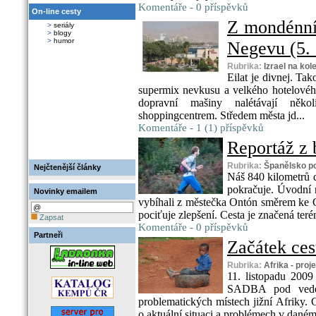
Komentáře - 0 příspěvků
On-line cesty
Z mondénní
>
seriály
>
blogy
>
humor
Negevu (5. 
Rubrika:
Izrael na kol
Eilat je divnej. T
supermix nevkusu a velkého hotelového
dopravní mašiny nalétávají něk
shoppingcentrem. Středem města jd...
Komentáře - 1 (1) příspěvků
Reportáž z 
Rubrika:
Španělsko p
Nejčtenější články
Náš 840 kilometrů 
pokračuje. Úvodní r
Novinky emailem
vybíhali z městečka Ontón směrem ke G
pociťuje zlepšení. Cesta je značená terén
Zapsat
Komentáře - 0 příspěvků
Partneři
Začátek cest
Rubrika:
Afrika - proj
11. listopadu 2009 
SADBA pod veden
problematických místech jižní Afriky. 
o aktuální situaci a problémech v daném 