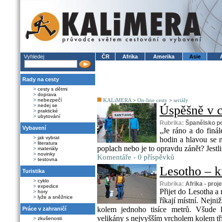
Vyhledej
ČR
Afrika
Amerika
Asie
Rady na cesty
>
cesty s dětmi
>
doprava
>
nebezpečí
KALiMERA
>
On-line cesty
>
seriály
>
nedej se
Úspěšně v cí
>
praktické
>
ubytování
Rubrika:
Španělsko p
Vybavení
„Je ráno a do finá
>
jak vybrat
hodin a hlavou se 
>
literatura
poplach nebo je to opravdu zánět? Jestl
>
materiály
>
novinky
Komentáře - 0 příspěvků
>
testovna
Lesotho – kr
Turistika
>
cyklo
Rubrika:
Afrika - proj
>
expedice
Přijet do Lesotha a n
>
hory
>
lyže a sněžnice
říkají místní. Nejn
kolem jednoho tisíce metrů. Všude 
Práce v zahraničí
velikány s nejvyšším vrcholem kolem tří 
>
zkušenosti