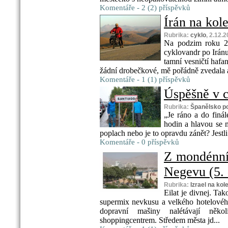
Komentáře - 2 (2) příspěvků
Írán na kol
Rubrika:
cyklo
, 2.12.
Na podzim roku 20
cyklovandr po Iránu.
tamní vesničtí hafa
žádní drobečkové, mě pořádně zvedala ad
Komentáře - 1 (1) příspěvků
Úspěšně v cí
Rubrika:
Španělsko p
„Je ráno a do finá
hodin a hlavou se 
poplach nebo je to opravdu zánět? Jestl
Komentáře - 0 příspěvků
Z mondénní
Negevu (5. 
Rubrika:
Izrael na kol
Eilat je divnej. T
supermix nevkusu a velkého hotelového
dopravní mašiny nalétávají něk
shoppingcentrem. Středem města jd...