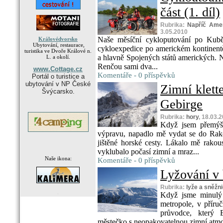
část (1. díl)
Rubrika:
Napříč Amer
3.05.2010
Naše měsíční cykloputování po Kubě 
Královédvorsko
Ubytování, restaurace,
cykloexpedice po americkém kontinent
turistika ve Dvoře Králové n.
a hlavně Spojených států amerických. N
L. a okolí.
Renčou sami dva...
www.Cottage.cz
Komentáře - 0 příspěvků
Portál o turistice a
ubytování v NP České
Zimní klett
Švýcarsko.
Gebirge
Rubrika:
hory
, 18.03.
Když jsem přemýšl
výpravu, napadlo mě vydat se do Rakous
jištěné horské cesty. Lákalo mě rako
vyklubalo počasí zimní a mraz...
Naše ikona:
Komentáře - 0 příspěvků
Lyžování v
Rubrika:
lyže a sněžn
.
Když jsme minulý 
metropole, v příru
průvodce, který B
městečko s neopakovatelnou zimní atmo