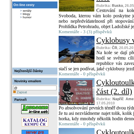
On-line cesty
Rubrika:
Rusko
, 26.0
Cestování na kol
>
seriály
>
blogy
Svoboda, kterou vám kolo poskytne je
>
humor
nebo nepředvídatelností při stopován
Prohlídka Petrohradu, objet Ladožské je
Komentáře - 3 (3) příspěvků
Cyklobusy 
Rubrika:
ČR
, 20.05.2
Na kole se dají př
hodí se svému cíli
republice vás zavez
stačí se jen podívat, jaké cyklobusy jezdí
Nejčtenější články
Komentáře - 0 příspěvků
Cykloutou
Novinky emailem
část (2. díl)
Zapsat
Rubrika:
Napříč Amer
Partneři
17.05.2010
Po absolvování prvních téměř dvou týdn
že tu asi nezvládneme najet tolik, kolik
horka, kdy mnohdy několik hodin denně 
Komentáře - 0 příspěvků
Cykloutoul