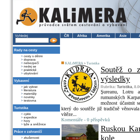
Vyhledej
ČR
Afrika
Amerika
Asie
Rady na cesty
>
cesty s dětmi
>
doprava
>
nebezpečí
KALiMERA
>
Turistika
>
nedej se
Soutěž o
>
praktické
>
ubytování
výsledky
Vybavení
Rubrika:
Turistika
, 8.
>
jak vybrat
>
literatura
Şureanu, Lotru a
>
materiály
rumunských Karpat
>
novinky
>
testovna
možnost účastnit s
Turistika
který do soutěže již tradičně věno
vítěze...
>
cyklo
>
expedice
Komentáře - 0 příspěvků
>
hory
>
lyže a sněžnice
Ruskou Kar
Práce v zahraničí
kole
>
zkušenosti