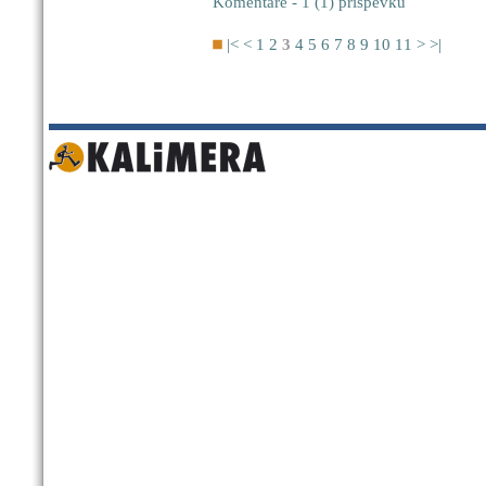
Komentáře - 1 (1) příspěvků
|<
<
1
2
3
4
5
6
7
8
9
10
11
>
>|