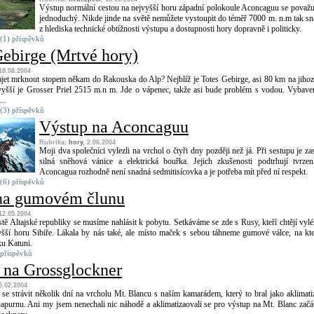
Výstup normální cestou na nejvyšší horu západní polokoule Aconcaguu se považu
jednoduchý. Nikde jinde na světě nemůžete vystoupit do téměř 7000 m. n.m tak s
z hlediska technické obtížnosti výstupu a dostupnosti hory dopravně i politicky.
(1) příspěvků
Gebirge (Mrtvé hory)
 18.08.2004
ajet mrknout stopem někam do Rakouska do Alp? Nejblíž je Totes Gebirge, asi 80 km na jiho
vyšší je Grosser Priel 2515 m.n m. Jde o vápenec, takže asi bude problém s vodou. Vybave
...
(3) příspěvků
Výstup na Aconcaguu
Rubrika:
hory
, 2.06.2004
Moji dva společníci vylezli na vrchol o čtyři dny později než já. Při sestupu je zas
silná sněhová vánice a elektrická bouřka. Jejich zkušenosti podtrhují tvrzen
Aconcagua rozhodně není snadná sedmitisícovka a je potřeba mít před ní respekt.
(6) příspěvků
 na gumovém člunu
 12.05.2004
ě Altajské republiky se musíme nahlásit k pobytu. Setkáváme se zde s Rusy, kteří chtějí vylé
yšší horu Sibiře. Lákala by nás také, ale místo maček s sebou táhneme gumové válce, na kt
ku Katuni.
 příspěvků
 na Grossglockner
 5.02.2004
se strávit několik dní na vrcholu Mt. Blancu s naším kamarádem, který to bral jako aklimati
apurnu. Ani my jsem nenechali nic náhodě a aklimatizaovali se pro výstup na Mt. Blanc zač