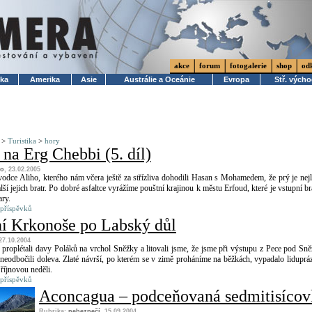
akce
forum
fotogalerie
shop
od
ika
Amerika
Asie
Austrálie a Oceánie
Evropa
Stř. vých
>
Turistika
>
hory
na Erg Chebbi (5. díl)
ko
, 23.02.2005
odce Aliho, kterého nám včera ještě za střízliva dohodili Hasan s Mohamedem, že prý je nejl
lší jejich bratr. Po dobré asfaltce vyrážíme pouštní krajinou k městu Erfoud, které je vstupní b
ary.
 příspěvků
í Krkonoše po Labský důl
 27.10.2004
 proplétali davy Poláků na vrchol Sněžky a litovali jsme, že jsme při výstupu z Pece pod Sn
eodbočili doleva. Zlaté návrší, po kterém se v zimě proháníme na běžkách, vypadalo liduprá
 říjnovou neděli.
 příspěvků
Aconcagua – podceňovaná sedmitisícov
Rubrika:
nebezpečí
, 15.09.2004