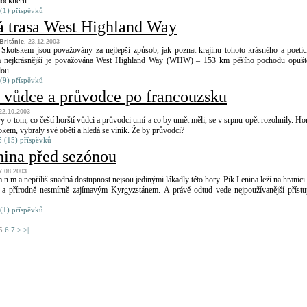
lockneru.
(1) příspěvků
á trasa West Highland Way
Británie
, 23.12.2003
 Skotskem jsou považovány za nejlepší způsob, jak poznat krajinu tohoto krásného a poeti
a nejkrásnější je považována West Highland Way (WHW) – 153 km pěšího pochodu opušt
dou.
(9) příspěvků
 vůdce a průvodce po francouzsku
 22.10.2003
y o tom, co čeští horští vůdci a průvodci umí a co by umět měli, se v srpnu opět rozohnily. Hor
kem, vybraly své oběti a hledá se viník. Že by průvodci?
 (15) příspěvků
nina před sezónou
 7.08.2003
n.m a nepříliš snadná dostupnost nejsou jedinými lákadly této hory. Pik Lenina leží na hranici
 a přírodně nesmírně zajímavým Kyrgyzstánem. A právě odtud vede nejpoužívanější příst
(1) příspěvků
5
6
7
>
>|