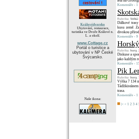
léta na Grossg
Komentáře - 1 
Skotsk
Rubrika:
Velká 
Dálkové trasy
Královédvorsko
kusu země. Z
Ubytování, restaurace,
turistika ve Dvoře Králové n.
divokou příro
L. a okolí.
Komentáře - 9 
Horský
www.Cottage.cz
Portál o turistice a
Rubrika:
hory
,
ubytování v NP České
Diskuse a spor
Švýcarsko.
jako každým ro
Komentáře - 15
Pik Le
Rubrika:
hory
,
Výška 7 134 m.
Tádžikistánem
trasa.
Komentáře - 1 
Naše ikona:
|<
<
1
2
3
4
.