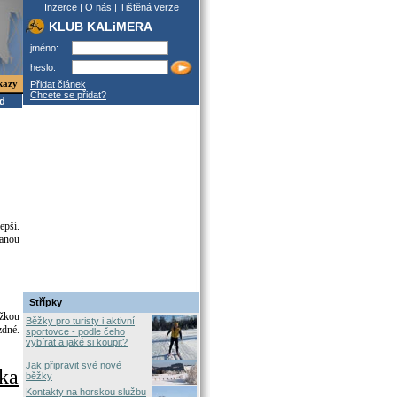
Inzerce
|
O nás
|
Tištěná verze
KLUB KALiMERA
jméno:
heslo:
kazy
Přidat článek
Chcete se přidat?
od
epší.
ranou
Střípky
ěžkou
Běžky pro turisty i aktivní
zdné.
sportovce - podle čeho
vybírat a jaké si koupit?
Jak připravit své nové
ka
běžky
Kontakty na horskou službu