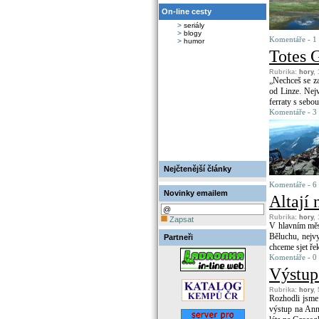
On-line cesty
>
seriály
>
blogy
Komentáře - 1 
>
humor
Totes 
Rubrika:
hory
,
„Nechceš se z
od Linze. Nej
ferraty s sebou
Komentáře - 3 
Nejčtenější články
Komentáře - 6 
Novinky emailem
Altají
Rubrika:
hory
,
Zapsat
V hlavním měst
Běluchu, nejv
Partneři
chceme sjet ře
Komentáře - 0
Výstup
Rubrika:
hory
,
Rozhodli jsme 
výstup na Ann