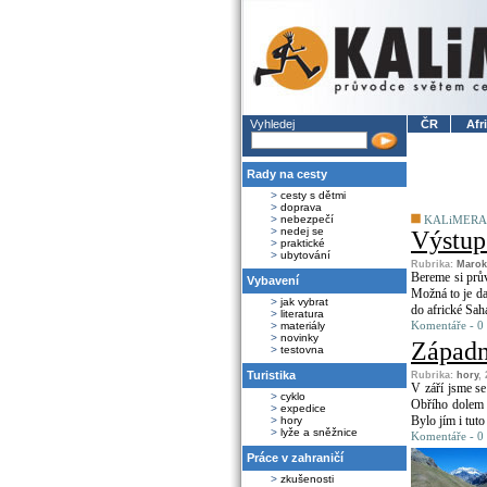
Vyhledej
ČR
Afr
Rady na cesty
>
cesty s dětmi
>
doprava
>
nebezpečí
KALiMERA
>
nedej se
Výstup 
>
praktické
>
ubytování
Rubrika:
Maro
Bereme si prův
Vybavení
Možná to je da
>
jak vybrat
do africké Sah
>
literatura
Komentáře - 0
>
materiály
>
novinky
Západn
>
testovna
Turistika
Rubrika:
hory
,
V září jsme se
>
cyklo
Obřího dolem n
>
expedice
Bylo jím i tuto
>
hory
>
lyže a sněžnice
Komentáře - 0
Práce v zahraničí
>
zkušenosti