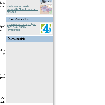
je za
nadno
Nechcete na cestách
zabloudit? Naučte se číst v
mapách
Komerční sdělení
Vybavení na běžky - lyže,
západ
boty, hole, bundy,
ní na
termoprádlo
Štěrba nabízí:
tihla
í, že
zt na
erých
zační
átkem