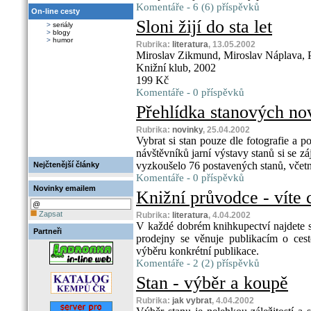
Komentáře - 6 (6) příspěvků
On-line cesty
Sloni žijí do sta let
>
seriály
>
blogy
>
humor
Rubrika:
literatura
, 13.05.2002
Miroslav Zikmund, Miroslav Náplava, 
Knižní klub, 2002
199 Kč
Komentáře - 0 příspěvků
Přehlídka stanových no
Rubrika:
novinky
, 25.04.2002
Vybrat si stan pouze dle fotografie a p
návštěvníků jarní výstavy stanů si se zá
vyzkoušelo 76 postavených stanů, včetn
Nejčtenější články
Komentáře - 0 příspěvků
Novinky emailem
Knižní průvodce - víte 
Zapsat
Rubrika:
literatura
, 4.04.2002
V každé dobrém knihkupectví najdete s
Partneři
prodejny se věnuje publikacím o cest
výběru konkrétní publikace.
Komentáře - 2 (2) příspěvků
Stan - výběr a koupě
Rubrika:
jak vybrat
, 4.04.2002