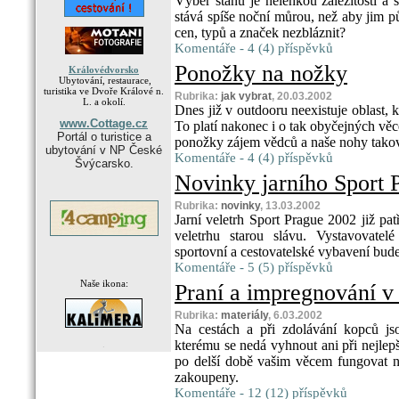
Výběr stanu je nelehkou záležitostí a 
stává spíše noční můrou, než aby jim pů
cen, typů a značek nezbláznit?
Komentáře - 4 (4) příspěvků
Ponožky na nožky
Královédvorsko
Ubytování, restaurace,
turistika ve Dvoře Králové n.
Rubrika:
jak vybrat
, 20.03.2002
L. a okolí.
Dnes již v outdooru neexistuje oblast,
www.Cottage.cz
To platí nakonec i o tak obyčejných věc
Portál o turistice a
ponožky zájem vědců a naše nohy takov
ubytování v NP České
Komentáře - 4 (4) příspěvků
Švýcarsko.
Novinky jarního Sport 
Rubrika:
novinky
, 13.03.2002
Jarní veletrh Sport Prague 2002 již pat
veletrhu starou slávu. Vystavovatel
sportovní a cestovatelské vybavení bude
Komentáře - 5 (5) příspěvků
Naše ikona:
Praní a impregnování v
Rubrika:
materiály
, 6.03.2002
Na cestách a při zdolávání kopců js
kterému se nedá vyhnout ani při nejlepš
.
po delší době vašim věcem fungovat na
zakoupeny.
Komentáře - 12 (12) příspěvků