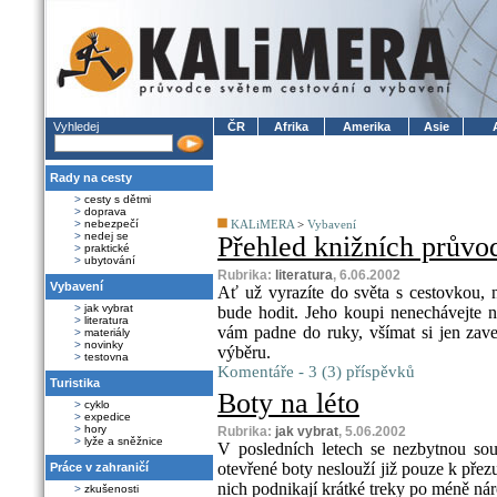
Vyhledej
ČR
Afrika
Amerika
Asie
Rady na cesty
>
cesty s dětmi
>
doprava
>
nebezpečí
KALiMERA
>
Vybavení
>
nedej se
Přehled knižních průvo
>
praktické
>
ubytování
Rubrika:
literatura
, 6.06.2002
Vybavení
Ať už vyrazíte do světa s cestovkou, 
>
jak vybrat
bude hodit. Jeho koupi nenechávejte na
>
literatura
vám padne do ruky, všímat si jen zave
>
materiály
>
novinky
výběru.
>
testovna
Komentáře - 3 (3) příspěvků
Turistika
Boty na léto
>
cyklo
>
expedice
>
hory
Rubrika:
jak vybrat
, 5.06.2002
>
lyže a sněžnice
V posledních letech se nezbytnou souč
otevřené boty neslouží již pouze k přez
Práce v zahraničí
nich podnikají krátké treky po méně náro
>
zkušenosti