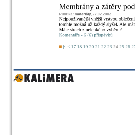
Membrány a zátěry pod
Rubrika:
materiály
, 27.02.2002
Nejpoužívanější vnější vrstvou obleče
tomhle možná už každý slyšel. Ale mát
Máte strach z nelehkého výběru?
Komentáře - 6 (6) příspěvků
|<
<
17
18
19
20
21
22
23
24
25
26
2