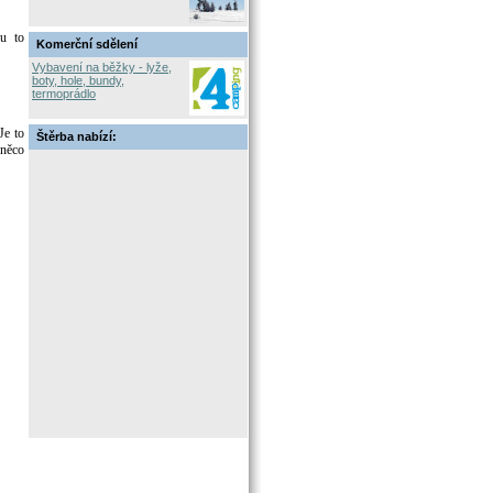
ou to
Komerční sdělení
Vybavení na běžky - lyže,
boty, hole, bundy,
termoprádlo
Je to
Štěrba nabízí:
 něco