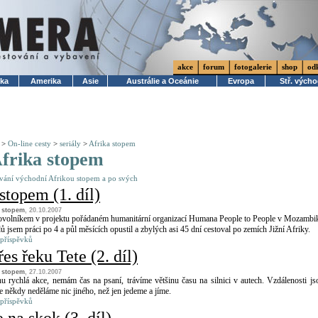
akce
forum
fotogalerie
shop
od
ika
Amerika
Asie
Austrálie a Oceánie
Evropa
Stř. vých
>
On-line cesty
>
seriály
>
Afrika stopem
frika stopem
vání východní Afrikou stopem a po svých
stopem (1. díl)
a stopem
, 20.10.2007
ovolníkem v projektu pořádaném humanitární organizací Humana People to People v Mozambi
 jsem práci po 4 a půl měsících opustil a zbylých asi 45 dní cestoval po zemích Jižní Afriky.
 příspěvků
es řeku Tete (2. díl)
a stopem
, 27.10.2007
hu rychlá akce, nemám čas na psaní, trávíme většinu času na silnici v autech. Vzdálenosti js
e někdy neděláme nic jiného, než jen jedeme a jíme.
 příspěvků