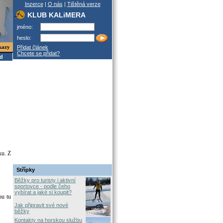
Inzerce
|
O nás
|
Tištěná verze
KLUB KALiMERA
jméno:
heslo:
kazy
Přidat článek
Chcete se přidat?
od
ku. Z
Střípky
Běžky pro turisty i aktivní
sportovce - podle čeho
vybírat a jaké si koupit?
ou tu
Jak připravit své nové
běžky
Kontakty na horskou službu