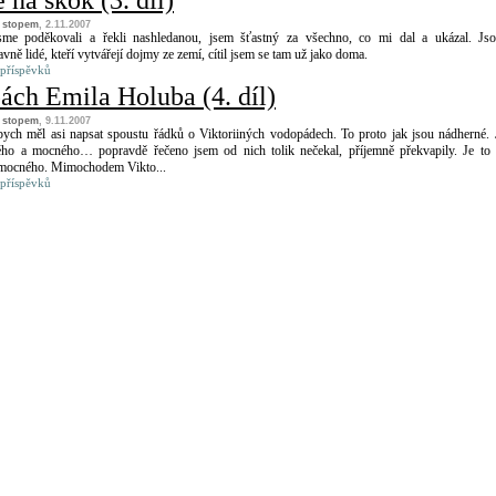
na skok (3. díl)
a stopem
, 2.11.2007
me poděkovali a řekli nashledanou, jsem šťastný za všechno, co mi dal a ukázal. Js
vně lidé, kteří vytvářejí dojmy ze zemí, cítil jsem se tam už jako doma.
 příspěvků
ách Emila Holuba (4. díl)
a stopem
, 9.11.2007
bych měl asi napsat spoustu řádků o Viktoriiných vodopádech. To proto jak jsou nádherné. 
ho a mocného… popravdě řečeno jsem od nich tolik nečekal, příjemně překvapily. Je to
mocného. Mimochodem Vikto...
 příspěvků