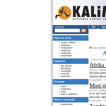
Vyhledej
ČR
Afr
Rady na cesty
>
cesty s dětmi
>
doprava
>
nebezpečí
KALiMERA
>
nedej se
A
>
praktické
>
ubytování
45denní puto
Vybavení
Afrika 
>
jak vybrat
>
literatura
Rubrika:
Afrik
>
materiály
Byl jsem dobr
>
novinky
>
testovna
různých důvodů
Komentáře - 0
Turistika
Most př
>
cyklo
>
expedice
Rubrika:
Afrik
>
hory
Je to teď troc
>
lyže a sněžnice
obrovské, takž
Práce v zahraničí
Komentáře - 0
>
zkušenosti