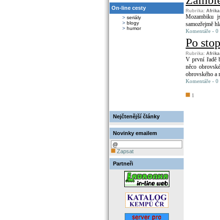
Zambie 
On-line cesty
Rubrika:
Afrik
Mozambiku js
>
seriály
>
blogy
samozřejmě hla
>
humor
Komentáře - 0
Po stop
Rubrika:
Afrik
V první řadě 
něco obrovské
obrovského a 
Komentáře - 0
1
Nejčtenější články
Novinky emailem
Zapsat
Partneři