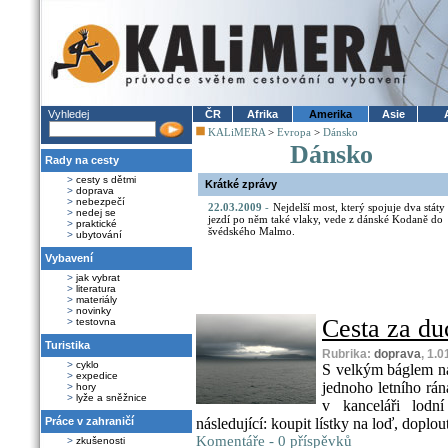
Vyhledej
ČR
Afrika
Amerika
Asie
KALiMERA
>
Evropa
>
Dánsko
Dánsko
Rady na cesty
>
cesty s dětmi
Krátké zprávy
>
doprava
>
nebezpečí
22.03.2009
-
Nejdelší most, který spojuje dva státy
>
nedej se
jezdí po něm také vlaky, vede z dánské Kodaně do
>
praktické
švédského Malmo.
>
ubytování
Vybavení
>
jak vybrat
>
literatura
>
materiály
>
novinky
Cesta za d
>
testovna
Turistika
Rubrika:
doprava
, 1.
>
cyklo
S velkým báglem na
>
expedice
jednoho letního rán
>
hory
>
lyže a sněžnice
v kanceláři lodn
Práce v zahraničí
následující: koupit lístky na loď, doplout
Komentáře - 0 příspěvků
>
zkušenosti