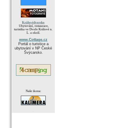
Královédvorsko
Ubytování, restaurace,
turistika ve Dvoře Králové n.
L. a okolí.
www.Cottage.cz
Portál o turistice a
ubytování v NP České
Švýcarsko.
Naše ikona:
.