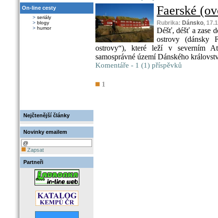
Faerské (ov
On-line cesty
>
seriály
Rubrika:
Dánsko
, 17.
>
blogy
>
humor
Déšť, déšť a zase d
ostrovy (dánsky 
ostrovy“), které leží v severním A
samosprávné území Dánského království
Komentáře - 1 (1) příspěvků
1
Nejčtenější články
Novinky emailem
Zapsat
Partneři