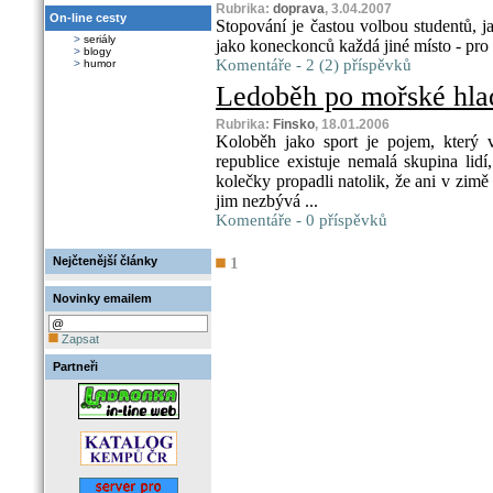
Rubrika:
doprava
, 3.04.2007
On-line cesty
Stopování je častou volbou studentů, 
>
seriály
jako koneckonců každá jiné místo - pro s
>
blogy
Komentáře - 2 (2) příspěvků
>
humor
Ledoběh po mořské hla
Rubrika:
Finsko
, 18.01.2006
Koloběh jako sport je pojem, který 
republice existuje nemalá skupina lid
kolečky propadli natolik, že ani v zim
jim nezbývá ...
Komentáře - 0 příspěvků
Nejčtenější články
1
Novinky emailem
Zapsat
Partneři