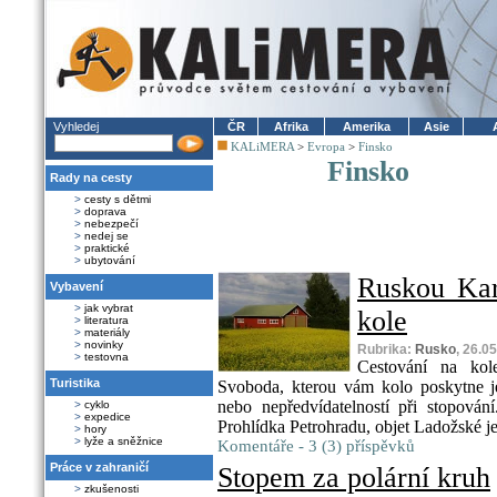
Vyhledej
ČR
Afrika
Amerika
Asie
KALiMERA
>
Evropa
>
Finsko
Finsko
Rady na cesty
>
cesty s dětmi
>
doprava
>
nebezpečí
>
nedej se
>
praktické
>
ubytování
Ruskou Kar
Vybavení
>
jak vybrat
kole
>
literatura
>
materiály
>
novinky
Rubrika:
Rusko
, 26.0
>
testovna
Cestování na kol
Turistika
Svoboda, kterou vám kolo poskytne je
nebo nepředvídatelností při stopován
>
cyklo
>
expedice
Prohlídka Petrohradu, objet Ladožské je
>
hory
>
lyže a sněžnice
Komentáře - 3 (3) příspěvků
Práce v zahraničí
Stopem za polární kruh
>
zkušenosti