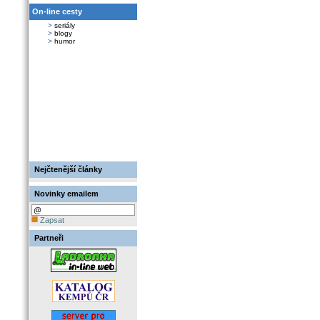
On-line cesty
>
seriály
>
blogy
>
humor
Nejčtenější články
Novinky emailem
Zapsat
Partneři