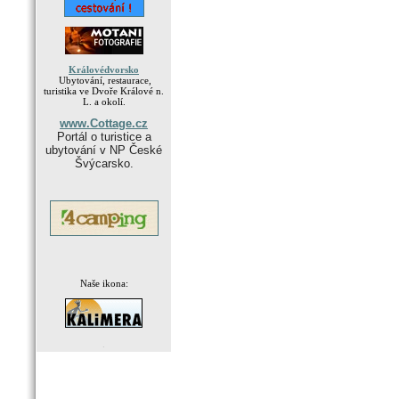
Královédvorsko
Ubytování, restaurace,
turistika ve Dvoře Králové n.
L. a okolí.
www.Cottage.cz
Portál o turistice a
ubytování v NP České
Švýcarsko.
Naše ikona:
.