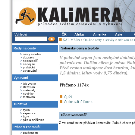
Vyhledej
ČR
Afrika
Amerika
Asie
KALiMERA
>
On-line cesty
>
seriály
>
Afrikou na 
Rady na cesty
Saharské ceny a teploty
>
cesty s dětmi
V polovině srpna jsou nezbytné doklady
>
doprava
>
nebezpečí
pokračovat. Dalším cílem je město Nalu
>
nedej se
Před cestou tankujeme dost benzínu, kter
>
praktické
>
ubytování
1,5 dináru, láhev vody 0,75 dináru).
Vybavení
>
jak vybrat
Přečteno 1174x
>
literatura
>
materiály
>
novinky
Zpět
>
testovna
Zobrazit článek
Turistika
>
cyklo
>
expedice
Přidat komentář
>
hory
>
lyže a sněžnice
Z vaí země nelze přidávat komentáře. Pokud chcete při
Práce v zahraničí
>
zkušenosti