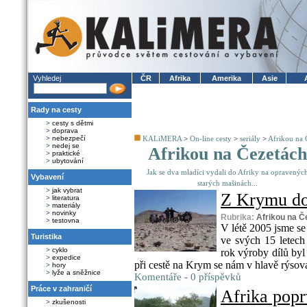
Vyhledej
ČR
Afrika
Amerika
Asie
Rady na cesty
>
cesty s dětmi
>
doprava
>
nebezpečí
KALiMERA
>
On-line cesty
>
seriály
>
Afrikou na 
>
nedej se
Afrikou na Čezetách
>
praktické
>
ubytování
Jak se dva mladíci vydali do Afriky na opravenýc
Vybavení
starých mašinách...
>
jak vybrat
Z Krymu do 
>
literatura
>
materiály
>
novinky
Rubrika:
Afrikou na Č
>
testovna
V létě 2005 jsme se
Turistika
ve svých 15 letec
>
cyklo
rok výroby dílů byl
>
expedice
při cestě na Krym se nám v hlavě rýsovala
>
hory
>
lyže a sněžnice
Komentáře - 0 příspěvků
Práce v zahraničí
Afrika poprv
>
zkušenosti