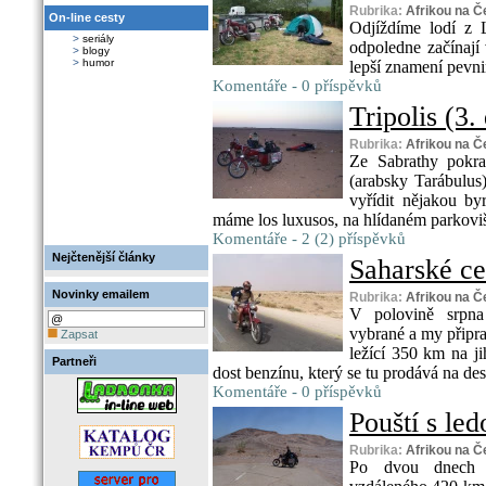
Rubrika:
Afrikou na Č
On-line cesty
Odjíždíme lodí z 
>
seriály
odpoledne začínají
>
blogy
>
humor
lepší znamení pevni
Komentáře - 0 příspěvků
Tripolis (3. 
Rubrika:
Afrikou na Č
Ze Sabrathy pokra
(arabsky Tarábulus
vyřídit nějakou by
máme los luxusos, na hlídaném parkovišt
Komentáře - 2 (2) příspěvků
Nejčtenější články
Saharské cen
Novinky emailem
Rubrika:
Afrikou na Č
V polovině srpna
vybrané a my připra
Zapsat
ležící 350 km na j
Partneři
dost benzínu, který se tu prodává na desítk
Komentáře - 0 příspěvků
Pouští s le
Rubrika:
Afrikou na Č
Po dvou dnech 