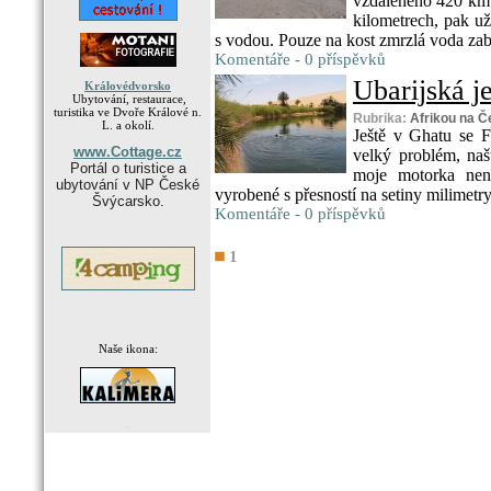
vzdáleného 420 km n
kilometrech, pak už
s vodou. Pouze na kost zmrzlá voda zab
Komentáře - 0 příspěvků
Ubarijská je
Královédvorsko
Ubytování, restaurace,
turistika ve Dvoře Králové n.
Rubrika:
Afrikou na Č
L. a okolí.
Ještě v Ghatu se F
www.Cottage.cz
velký problém, naš
Portál o turistice a
moje motorka není
ubytování v NP České
vyrobené s přesností na setiny milimetry,
Švýcarsko.
Komentáře - 0 příspěvků
1
Naše ikona:
.