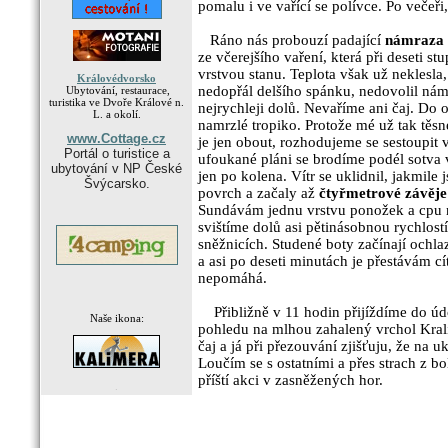
pomalu i ve vařící se polívce. Po večeři
Ráno nás probouzí padající
námraza
ze včerejšího vaření, která při deseti st
vrstvou stanu. Teplota však už neklesla,
Královédvorsko
nedopřál delšího spánku, nedovolil nám
Ubytování, restaurace,
turistika ve Dvoře Králové n.
nejrychleji dolů. Nevaříme ani čaj. Do o
L. a okolí.
namrzlé tropiko. Protože mé už tak těs
www.Cottage.cz
je jen obout, rozhodujeme se sestoupit
Portál o turistice a
ufoukané pláni se brodíme podél sotva 
ubytování v NP České
jen po kolena. Vítr se uklidnil, jakmile
Švýcarsko.
povrch a začaly až
čtyřmetrové závěje
Sundávám jednu vrstvu ponožek a cpu 
svištíme dolů asi pětinásobnou rychlos
sněžnicích. Studené boty začínají ochl
a asi po deseti minutách je přestávám cít
nepomáhá.
Přibližně v 11 hodin přijíždíme do úd
Naše ikona:
pohledu na mlhou zahalený vrchol Kral
čaj a já při přezouvání zjišťuju, že n
Loučím se s ostatními a přes strach z b
příští akci v zasněžených hor.
.