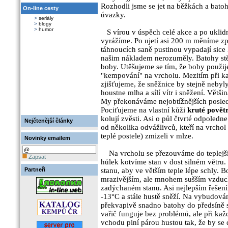
Rozhodli jsme se jet na běžkách a bato
On-line cesty
úvazky.
>
seriály
>
blogy
>
humor
S vírou v úspěch celé akce a po uklidn
vyrážíme. Po ujetí asi 200 m měníme zp
táhnoucích saně pustinou vypadají sice 
našim nákladem nerozuměly. Batohy stě
boby. Utěšujeme se tím, že boby použij
"kempování" na vrcholu. Mezitím při k
zjišťujeme, že sněžnice by stejně nebyl
houstne mlha a sílí vítr i sněžení. Větš
My překonáváme nejobtížnějších posle
Pociťujeme na vlastní kůži
kruté povět
kolují zvěsti. Asi o půl čtvrté odpoledn
Nejčtenější články
od několika odvážlivců, kteří na vrchol t
teplé postele) zmizeli v mlze.
Novinky emailem
Na vrcholu se přezouváme do teplejšíc
Zapsat
hůlek kotvíme stan v dost silném větru.
Partneři
stanu, aby ve větším teple lépe schly. 
mrazivějším, ale mnohem sušším vzduc
zadýchaném stanu. Asi nejlepším řešení
-13°C a stále hustě sněží. Na vybudová
překvapivě snadno batohy do předsíně s
vařič funguje bez problémů, ale při kaž
vchodu plní párou hustou tak, že by se