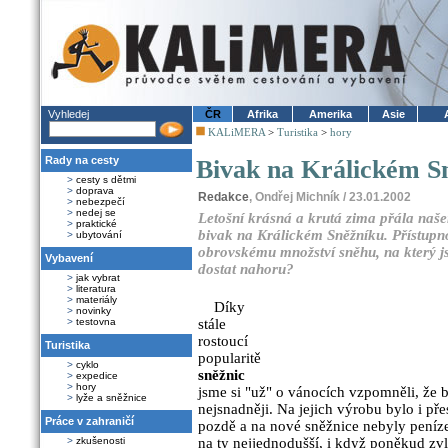
Vyhledej
ČR
Afrika
Amerika
Asie
KALiMERA
>
Turistika
>
hory
Rady na cesty
Bivak na Králickém S
>
cesty s dětmi
>
doprava
Redakce
, Ondřej Michník / 23.01.2002
>
nebezpečí
>
nedej se
Letošní krásná a krutá zima přála naš
>
praktické
bivak na Králickém Sněžníku. Přístupnos
>
ubytování
obrovskému množství sněhu, na který jsme
Vybavení
dostat nahoru?
>
jak vybrat
>
literatura
>
materiály
Díky
>
novinky
>
testovna
stále
rostoucí
Turistika
popularitě
>
cyklo
sněžnic
>
expedice
>
hory
jsme si "už" o vánocích vzpomněli, že b
>
lyže a sněžnice
nejsnadněji. Na jejich výrobu bylo i p
Práce v zahraničí
pozdě a na nové sněžnice nebyly peníz
>
zkušenosti
na ty nejjednodušší, i když poněkud zv